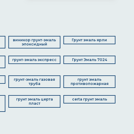
виникор грунт-эмаль
Грунт эмаль ярли
эпоксидный
грунт-эмаль экспресс
Грунт Эмаль 7024
грунт-эмаль газовая
грунт эмаль
труба
противопожарная
грунт эмаль церта
certa грунт эмаль
пласт