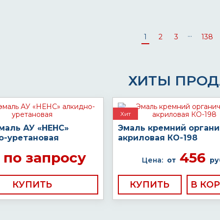
...
1
2
3
138
ХИТЫ ПРО
Хит
маль АУ «НЕНС»
Эмаль кремний органи
о-уретановая
акриловая КО-198
по запросу
456
Цена:
от
ру
КУПИТЬ
КУПИТЬ