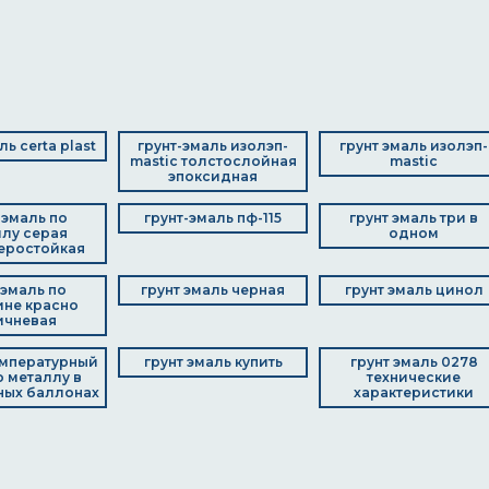
ль certa plast
грунт-эмаль изолэп-
грунт эмаль изолэп-
mastic толстослойная
mastic
эпоксидная
-эмаль по
грунт-эмаль пф-115
грунт эмаль три в
лу серая
одном
еростойкая
 эмаль по
грунт эмаль черная
грунт эмаль цинол
не красно
ичневая
мпературный
грунт эмаль купить
грунт эмаль 0278
о металлу в
технические
ных баллонах
характеристики