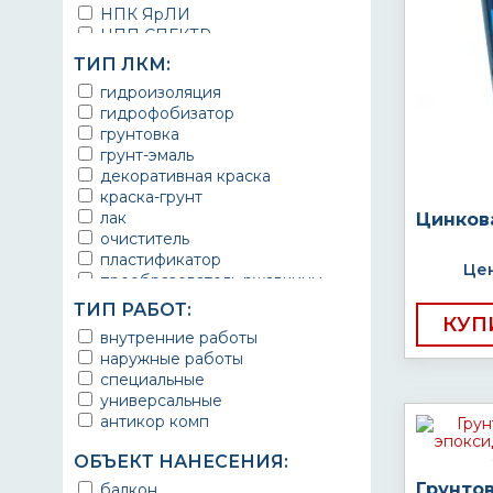
НПК ЯрЛИ
НПП СПЕКТР
НПФ ЭМАЛЬ
ТИП ЛКМ:
ТЕРМА
гидроизоляция
УРЕПЛЕН
гидрофобизатор
грунтовка
грунт-эмаль
декоративная краска
краска-грунт
лак
Цинков
очиститель
пластификатор
Цен
преобразователь ржавчины
эмаль
ТИП РАБОТ:
Краска
КУП
внутренние работы
Покрытие
наружные работы
грунт эмаль
специальные
защитное покрытие
универсальные
антикор комп
ОБЪЕКТ НАНЕСЕНИЯ:
Грунто
балкон