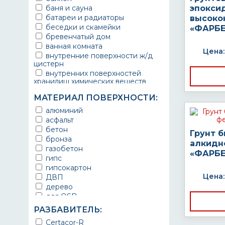
баня и сауна
эпокси
батареи и радиаторы
высоко
беседки и скамейки
«ФАРБЕ
бревенчатый дом
ванная комната
Цена:
внутренние поверхности ж/д
цистерн
внутренних поверхностей
хранилищ химических веществ
водопроводы
МАТЕРИАЛ ПОВЕРХНОСТИ:
ворота
выхлопные системы
алюминий
автомобилей
асфальт
газопроводы
бетон
Грунт 
гараж
бронза
алкидн
гидротехнические сооружения
газобетон
«ФАРБЕ
городской транспорт
гипс
грузовые вагоны
гипсокартон
двери металлические
Цена:
ДВП
детали двигателей
дерево
детали машин
для OSB
детали механизмов
для бетона
РАЗБАВИТЕЛЬ:
для автомобилей
для гипса
Certacor-R
для бассейна