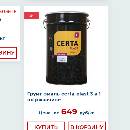
Хит
о
кг
Грунт-эмаль certa-plast 3 в 1
по ржавчине
649
Цена:
от
руб/кг
КУПИТЬ