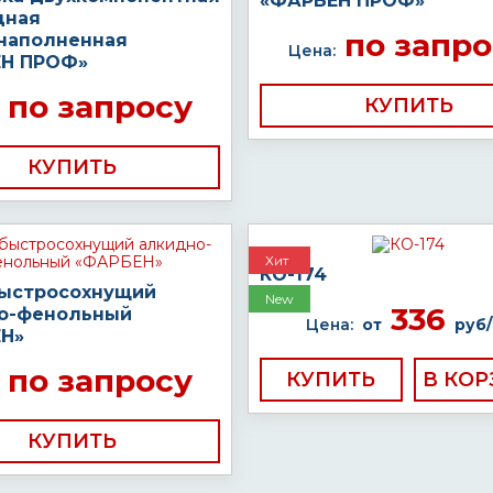
«ФАРБЕН ПРОФ»
дная
по запро
наполненная
Цена:
Н ПРОФ»
по запросу
КУПИТЬ
КУПИТЬ
Хит
КО-174
быстросохнущий
New
336
о-фенольный
Цена:
от
руб/
Н»
по запросу
КУПИТЬ
КУПИТЬ