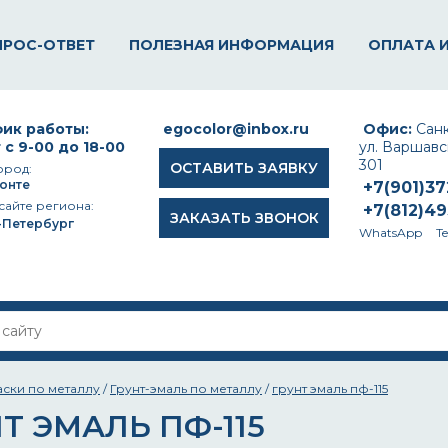
ПРОС-ОТВЕТ
ПОЛЕЗНАЯ ИНФОРМАЦИЯ
ОПЛАТА 
ик работы:
egocolor@inbox.ru
Офис:
Санк
 с 9-00 до 18-00
ул. Варшавск
301
ОСТАВИТЬ ЗАЯВКУ
ород:
онте
+7(901)3
сайте региона:
+7(812)4
ЗАКАЗАТЬ ЗВОНОК
-Петербург
WhatsApp
T
аски по металлу
/
Грунт-эмаль по металлу
/
грунт эмаль пф-115
Т ЭМАЛЬ ПФ-115