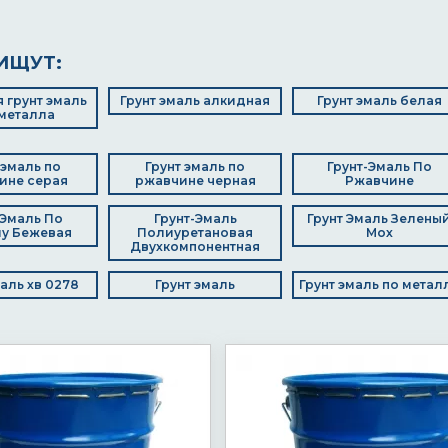
ИЩУТ:
 грунт эмаль
Грунт эмаль алкидная
Грунт эмаль белая
металла
 эмаль по
Грунт эмаль по
Грунт-Эмаль По
ине серая
ржавчине черная
Ржавчине
 Эмаль По
Грунт-Эмаль
Грунт Эмаль Зелены
у Бежевая
Полиуретановая
Мох
Двухкомпонентная
маль хв 0278
Грунт эмаль
Грунт эмаль по метал