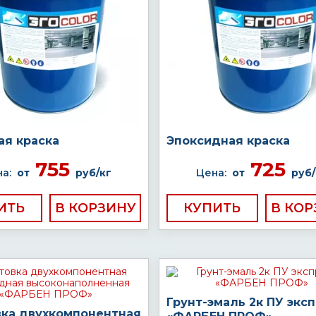
ая краска
Эпоксидная краска
755
725
а:
от
руб/кг
Цена:
от
руб/
ИТЬ
КУПИТЬ
Грунт-эмаль 2к ПУ экс
вка двухкомпонентная