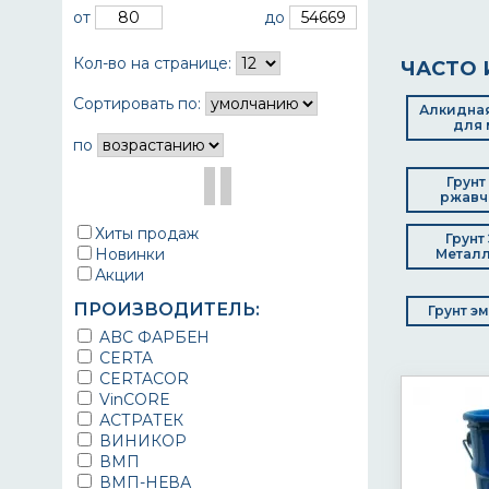
от
до
Кол-во на странице:
ЧАСТО 
Сортировать по:
Алкидная
для 
по
Грунт
ржавч
Хиты продаж
Грунт
Новинки
Металл
Акции
ПРОИЗВОДИТЕЛЬ:
Грунт э
ABC ФАРБЕН
CERTA
CERTACOR
VinCORE
АСТРАТЕК
ВИНИКОР
ВМП
ВМП-НЕВА