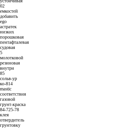
устойчивая
02
емкостей
добавить
ego
астратек
низких
порошковая
пентафталевая
судовая
5
молотковой
резиновая
внутри
85
сольв-ур
ко-814
mastic
соответствия
газовой
грунт-краска
84-725-78
клея
отвердитель
грунтовку