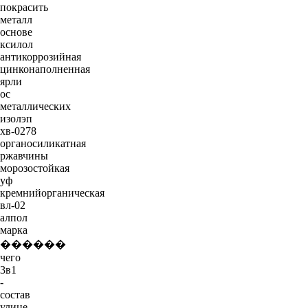
покрасить
металл
основе
ксилол
антикоррозийная
цинконаполненная
ярли
ос
металлических
изолэп
хв-0278
органосиликатная
ржавчины
морозостойкая
уф
кремнийорганическая
вл-02
алпол
марка
������
чего
3в1
-
состав
улице