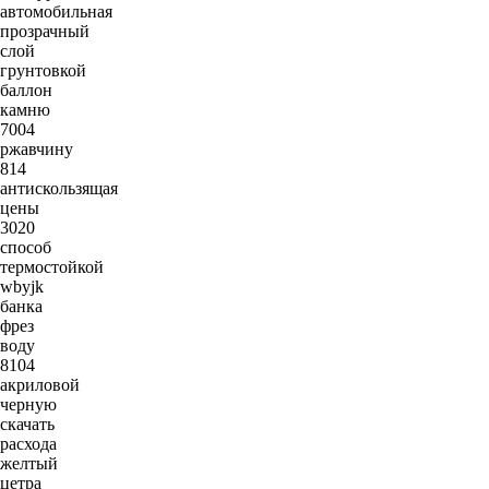
автомобильная
прозрачный
слой
грунтовкой
баллон
камню
7004
ржавчину
814
антискользящая
цены
3020
способ
термостойкой
wbyjk
банка
фрез
воду
8104
акриловой
черную
скачать
расхода
желтый
цетра