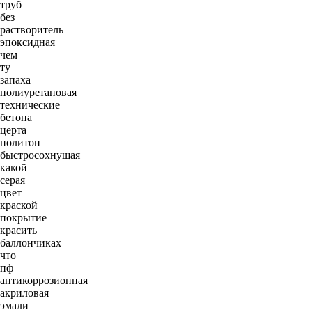
труб
без
растворитель
эпоксидная
чем
ту
запаха
полиуретановая
технические
бетона
церта
политон
быстросохнущая
какой
серая
цвет
краской
покрытие
красить
баллончиках
что
пф
антикоррозионная
акриловая
эмали