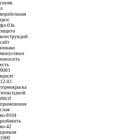
синяя
л
корабельная
цвэс
фл-03к
защита
конструкций
сайт
инвако
минусовых
наносить
есть
9003
красят
12-03
термокраска
эпоксидной
rhfcrf
применения
слоя
ко-8104
разбавить
ко-42
цинком
1000