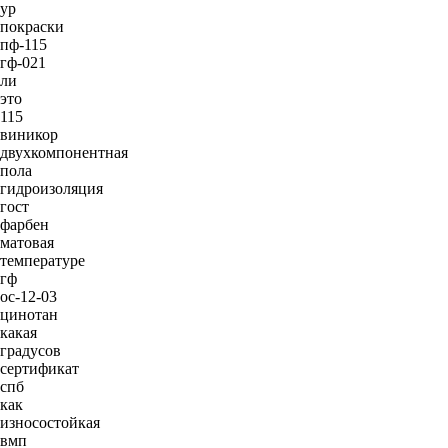
ур
покраски
пф-115
гф-021
ли
это
115
виникор
двухкомпонентная
пола
гидроизоляция
гост
фарбен
матовая
температуре
гф
ос-12-03
цинотан
какая
градусов
сертификат
спб
как
износостойкая
вмп