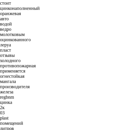
стоит
цинконаполненный
оранжевая
авто
водой
ведро
молотковым
оцинкованного
леруа
пласт
отзывы
холодного
противопожарная
применяется
огнестойкая
мангала
производителя
железа
regbnm
цинка
2к
03
plast
помещений
литров