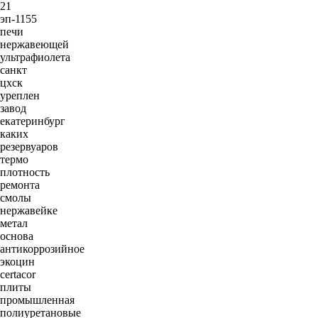
21
эп-1155
печи
нержавеющей
ультрафиолета
санкт
цхск
уреплен
завод
екатеринбург
каких
резервуаров
термо
плотность
ремонта
смолы
нержавейке
метал
основа
антикоррозийное
экоцин
certacor
плиты
промышленная
полиуретановые