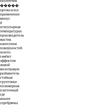
баллончик
�����
ортоксилол
применение
минус
d
огнеупорная
температурах
производитель
мастик
нанесения
поверхностей
золото
гамбит
эффектом
зимой
молотковую
разбавитель
стойкая
грунтовки
полимерная
плиточный
где
аналог
серебрянка