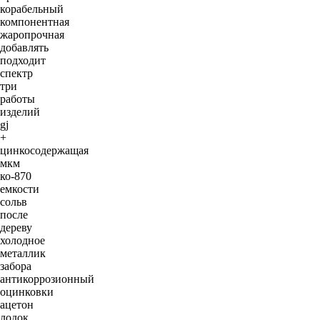
корабельный
компонентная
жаропрочная
добавлять
подходит
спектр
три
работы
изделий
gj
+
цинкосодержащая
мкм
ко-870
емкости
сольв
после
дереву
холодное
металлик
забора
антикоррозионный
оцинковки
ацетон
лодок