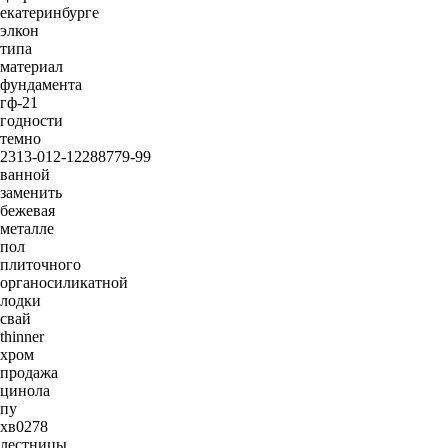
екатеринбурге
элкон
типа
материал
фундамента
гф-21
годности
темно
2313-012-12288779-99
ванной
заменить
бежевая
металле
пол
плиточного
органосиликатной
лодки
свай
thinner
хром
продажа
цинола
пу
хв0278
лестницы