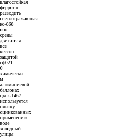
влагостойкая
ферротан
разводить
светоотражающая
ко-868
ооо
среды
двигателя
все
кессон
защитой
гф021
0
химически
м
алюминиевой
баллонах
цхск-1467
используется
плитку
оцинкованных
применению
воде
холодный
улицы