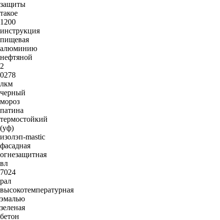
защиты
такое
1200
инструкция
пищевая
алюминию
нефтяной
2
0278
лкм
черный
мороз
патина
термостойкий
(уф)
изолэп-mastic
фасадная
огнезащитная
вл
7024
рал
высокотемпературная
эмалью
зеленая
бетон