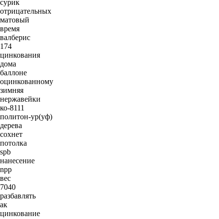
сурик
отрицательных
матовый
время
валберис
174
цинкования
дома
баллоне
оцинкованному
зимняя
нержавейки
ко-8111
политон-ур(уф)
дерева
сохнет
потолка
spb
нанесение
npp
вес
7040
разбавлять
ак
цинкование