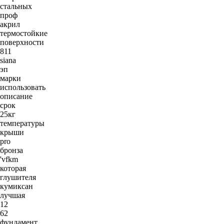
стальных
проф
акрил
термостойкие
поверхности
811
siana
эп
марки
использовать
описание
срок
25кг
температуры
крыши
pro
бронза
'vfkm
которая
глушителя
кумиксан
лучшая
12
62
фундамент