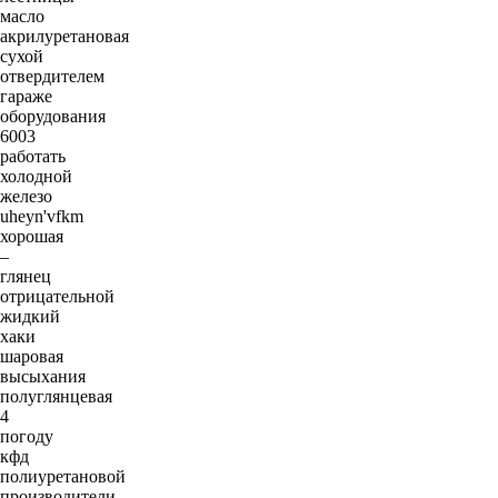
масло
акрилуретановая
сухой
отвердителем
гараже
оборудования
6003
работать
холодной
железо
uheyn'vfkm
хорошая
–
глянец
отрицательной
жидкий
хаки
шаровая
высыхания
полуглянцевая
4
погоду
кфд
полиуретановой
производители