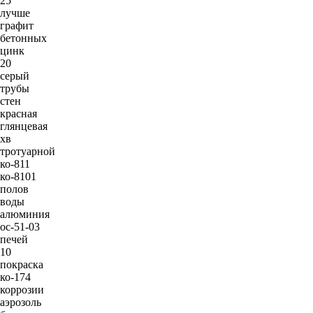
25
лучше
графит
бетонных
цинк
20
серый
трубы
стен
красная
глянцевая
хв
тротуарной
ко-811
ко-8101
полов
воды
алюминия
ос-51-03
печей
10
покраска
ко-174
коррозии
аэрозоль