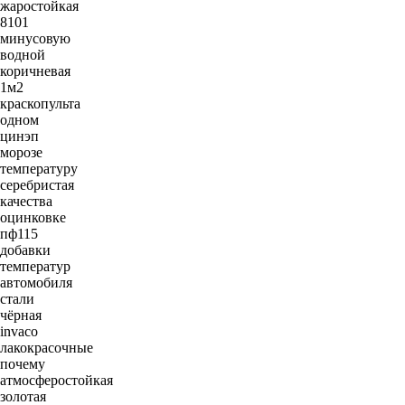
жаростойкая
8101
минусовую
водной
коричневая
1м2
краскопульта
одном
цинэп
морозе
температуру
серебристая
качества
оцинковке
пф115
добавки
температур
автомобиля
стали
чёрная
invaco
лакокрасочные
почему
атмосферостойкая
золотая