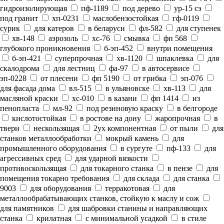
гидроизолирующая
пф-1189
под дерево
ур-15 сэ
под гранит
хп-0231
маслобензостойкая
гф-0119
сурик
для катеров
в беларуси
фл-582
для ступенек
хв-148
аэрозоль
хс-76
смывка
фп 568
глубокого проникновения
б-эп-452
внутри помещения
б-эп-421
суперпрочная
хв-1120
шпаклевка
для
скалодрома
для лестниц
фа-97
в автосервисе
эп-0228
от плесени
фп 5190
от грибка
эп-076
для фасада дома
вл-515
в ульяновске
хв-113
для
масляной краски
хс-010
в казани
фп 1414
из
пенопласта
мл-92
под резиновую краску
в белгороде
кислотостойкая
в ростове на дону
жаропрочная
в
твери
нескользящая
2ух компонентная
от пыли
для
станков металлообработки
мокрый камень
для
промышленного оборудования
в сургуте
пф-133
для
агрессивных сред
для ударной вязкости
противоскользящая
для токарного станка
в пензе
для
помещения токарно требования
для склада
для станка
9003
для оборудования
терракотовая
для
металлообрабатывающих станков, стойкую к маслу и сож
для памятников
для шабровки станины и направляющих
станка
крилатная
с минимальной усадкой
в стиле