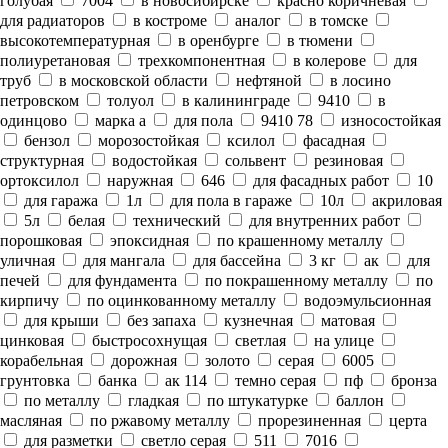
голубая
7004
в новосибирске
красно коричневая
для радиаторов
в костроме
аналог
в томске
высокотемпературная
в оренбурге
в тюмени
полиуретановая
трехкомпонентная
в колерове
для
труб
в московской области
нефтяной
в лосино
петровском
толуол
в калининграде
9410
в
одинцово
марка а
для пола
9410 78
износостойкая
бензол
морозостойкая
ксилол
фасадная
структурная
водостойкая
сольвент
резиновая
ортоксилол
наружная
646
для фасадных работ
10
для гаража
1л
для пола в гараже
10л
акриловая
5л
белая
технический
для внутренних работ
порошковая
эпоксидная
по крашенному металлу
уличная
для мангала
для бассейна
3 кг
ак
для
печей
для фундамента
по покрашенному металлу
по
кирпичу
по оцинкованному металлу
водоэмульсионная
для крыши
без запаха
кузнечная
матовая
цинковая
быстросохнущая
светлая
на улице
корабельная
дорожная
золото
серая
6005
грунтовка
банка
ак 114
темно серая
пф
бронза
по металлу
гладкая
по штукатурке
баллон
масляная
по ржавому металлу
прорезиненная
церта
для разметки
светло серая
511
7016