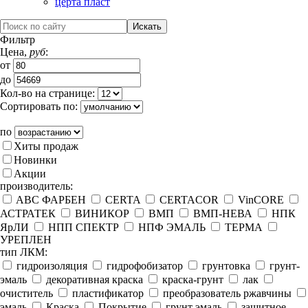
церта пласт
Фильтр
Цена,
руб
:
от
до
Кол-во на странице:
Сортировать по:
по
Хиты продаж
Новинки
Акции
производитель:
ABC ФАРБЕН
CERTA
CERTACOR
VinCORE
АСТРАТЕК
ВИНИКОР
ВМП
ВМП-НЕВА
НПК
ЯрЛИ
НПП СПЕКТР
НПФ ЭМАЛЬ
ТЕРМА
УРЕПЛЕН
тип ЛКМ:
гидроизоляция
гидрофобизатор
грунтовка
грунт-
эмаль
декоративная краска
краска-грунт
лак
очиститель
пластификатор
преобразователь ржавчины
эмаль
Краска
Покрытие
грунт эмаль
защитное