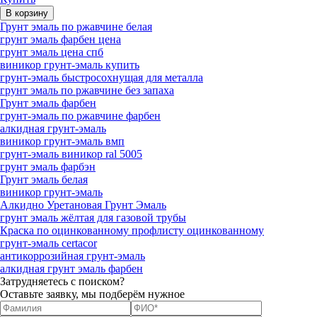
Грунт эмаль по ржавчине белая
грунт эмаль фарбен цена
грунт эмаль цена спб
виникор грунт-эмаль купить
грунт-эмаль быстросохнущая для металла
грунт эмаль по ржавчине без запаха
Грунт эмаль фарбен
грунт-эмаль по ржавчине фарбен
алкидная грунт-эмаль
виникор грунт-эмаль вмп
грунт-эмаль виникор ral 5005
грунт эмаль фарбэн
Грунт эмаль белая
виникор грунт-эмаль
Алкидно Уретановая Грунт Эмаль
грунт эмаль жёлтая для газовой трубы
Краска по оцинкованному профлисту оцинкованному
грунт-эмаль certacor
антикоррозийная грунт-эмаль
алкидная грунт эмаль фарбен
Затрудняетесь с поиском?
Оставьте заявку, мы подберём нужное