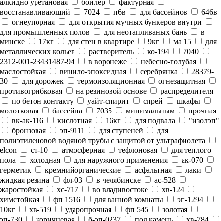
алкидно уретановая
бойлер
фактурная
восстанавливающий
7024
п6в
для бассейнов
646в
огнеупорная
для открытия мучных бункеров внутри
для промышленных полов
для неотапливаных бань
в
минске
17кг
для стен в квартире
9кг
ма 15
для
металлических кольев
растворитель
ко-194
7040
2312-001-23431487-94
в воронеже
небесно-голубая
маслостойкая
винило-эпоксидная
серебрянка
28379-
30
для дорожек
термоизоляционная
огнезащитная
противогрибковая
на резиновой основе
распределителя
по бетон контакту
уайт-спирит
спрей
шкафы
молотковая
бассейна
7035
минимальным
прочная
вк-ак-116
кислотная
16кг
для подвала
"изолэп"
бронзовая
эп-9111
для ступеней
для
полиэтиленовой водяной трубы с защитой от ультрафиолета
elcon
ст-10
атмосферная
тефлоновая
для теплого
пола
холодная
для наружного применения
ак-070
герметик
кремнийорганические
асфальтная
лаки
жидкая резина
фл-03
в челябинске
ас-528
жаростойкая
хс-717
во владивостоке
хв-124
химстойкая
фп 1516
для ванной комнаты
эп-1294
10кг
хв-519
ударопрочная
фп 545
золотая
эп-730
коричневая
б-эп-0237
под камень
хв-784