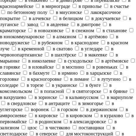
торецке
в енакиево
в димитрове
в перевальске
в
красноармейске
в мирнограде
в приволье
в счастье
по бетонному полу
в миусинске
лакокрасочное
покрытие
в алчевске
в белицком
в докучаевске
в
луганске
завод
в авдеевке
в дмитрове
в
краматорске
в новоазовске
в снежном
в стаханове
в юнокоммунаровске
в алмазном
в артёмово
в
новодружеске
в рубежном
в краснодоне
в красном
луче
в кременной
в сватово
в угледаре
в
червонопартизанске
в шахтёрске
в макеевке
в
марьинке
в николаевке
в суходольске
в артёмовске
в горняке
в иловайске
в моспино
в ровеньках
в
славянске
в бахмуте
в ирмино
в харцызске
в
горловке
в красногоровке
в лимане
в лутугино
в
соледаре
в торезе
в украинске
в бунге
в
комсомольском
в попасной
в святогорске
в брянке
в вахрушево
в зоринске
в кальмиусском
в мариуполе
в свердловске
в антраците
в зимогорье
в
углегорске
воронеж
в горском
в дзержинском
в
амвросиевке
в кировске
в кировском
в курахово
в
первомайске
в родинском
в александровске
в
зализном
цвэс
в чистяково
поставщики
в
светлодарске
в северске
для мостоконструкций
в