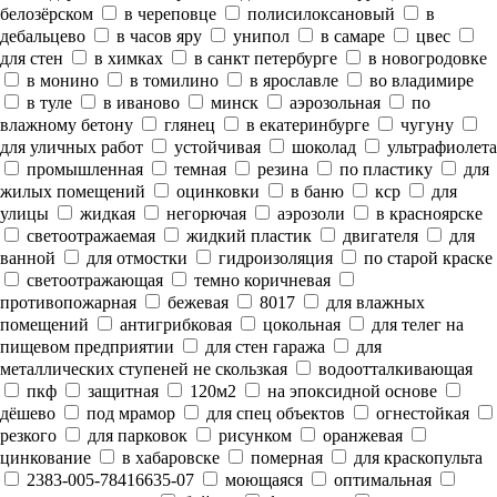
белозёрском
в череповце
полисилоксановый
в
дебальцево
в часов яру
унипол
в самаре
цвес
для стен
в химках
в санкт петербурге
в новогродовке
в монино
в томилино
в ярославле
во владимире
в туле
в иваново
минск
аэрозольная
по
влажному бетону
глянец
в екатеринбурге
чугуну
для уличных работ
устойчивая
шоколад
ультрафиолета
промышленная
темная
резина
по пластику
для
жилых помещений
оцинковки
в баню
кср
для
улицы
жидкая
негорючая
аэрозоли
в красноярске
светоотражаемая
жидкий пластик
двигателя
для
ванной
для отмостки
гидроизоляция
по старой краске
светоотражающая
темно коричневая
противопожарная
бежевая
8017
для влажных
помещений
антигрибковая
цокольная
для телег на
пищевом предприятии
для стен гаража
для
металлических ступеней не скользкая
водоотталкивающая
пкф
защитная
120м2
на эпоксидной основе
дёшево
под мрамор
для спец объектов
огнестойкая
резкого
для парковок
рисунком
оранжевая
цинкование
в хабаровске
померная
для краскопульта
2383-005-78416635-07
моющаяся
оптимальная