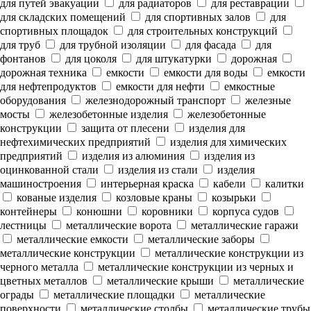
для путей эвакуации
для радиаторов
для реставрации
для складских помещений
для спортивных залов
для
спортивных площадок
для строительных конструкций
для труб
для трубной изоляции
для фасада
для
фонтанов
для цоколя
для штукатурки
дорожная
дорожная техника
емкости
емкости для воды
емкости
для нефтепродуктов
емкости для нефти
емкостные
оборудования
железнодорожный транспорт
железные
мосты
железобетонные изделия
железобетонные
конструкции
защита от плесени
изделия для
нефтехимических предприятий
изделия для химических
предприятий
изделия из алюминия
изделия из
оцинкованной стали
изделия из стали
изделия
машиностроения
интерьерная краска
кабели
калитки
кованые изделия
козловые краны
козырьки
контейнеры
конюшни
коровники
корпуса судов
лестницы
металлические ворота
металлические гаражи
металлические емкости
металлические заборы
металлические конструкции
металлические конструкции из
черного металла
металлические конструкции из черных и
цветных металлов
металлические крыши
металлические
ограды
металлические площадки
металлические
поверхности
металлические столбы
металлические трубы