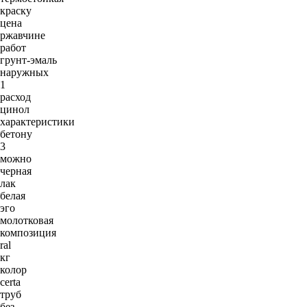
краску
цена
ржавчине
работ
грунт-эмаль
наружных
1
расход
цинол
характеристики
бетону
3
можно
черная
лак
белая
эго
молотковая
композиция
ral
кг
колор
certa
труб
без