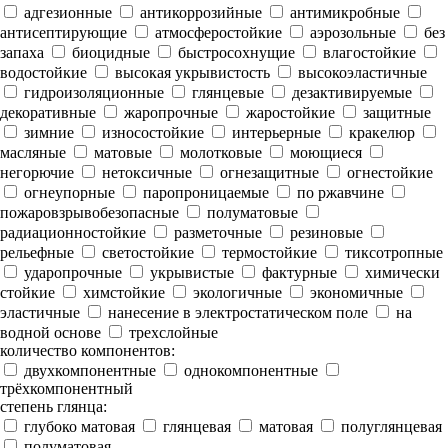
адгезионные
антикоррозийные
антимикробные
антисептирующие
атмосферостойкие
аэрозольные
без
запаха
биоцидные
быстросохнущие
влагостойкие
водостойкие
высокая укрывистость
высокоэластичные
гидроизоляционные
глянцевые
дезактивируемые
декоративные
жаропрочные
жаростойкие
защитные
зимние
износостойкие
интерьерные
кракелюр
масляные
матовые
молотковые
моющиеся
негорючие
нетоксичные
огнезащитные
огнестойкие
огнеупорные
паропроницаемые
по ржавчине
пожаровзрывобезопасные
полуматовые
радиационностойкие
разметочные
резиновые
рельефные
светостойкие
термостойкие
тиксотропные
ударопрочные
укрывистые
фактурные
химически
стойкие
химстойкие
экологичные
экономичные
эластичные
нанесение в электростатическом поле
на
водной основе
трехслойные
количество компонентов:
двухкомпонентные
однокомпонентные
трёхкомпонентный
степень глянца:
глубоко матовая
глянцевая
матовая
полуглянцевая
полуматовая