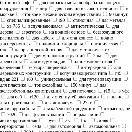
бетонный лофт
для покраски металлообрабатывающего
оборудования
в днр
для изделий высокой точности
в
москве
стойкое к механическим воздействиям
90 минут
специализированные
r90
станочная
для металла
хв 785
вспучивающаяся
антистатическая
для
дерева
агрегатов
на водной основе
безвоздушного
распыления
для кабеля
для станков ссс
водно
дисперсионная
поливинилхлоридная
органическая
озк
на органической основе
для металлических
конструкций
для металлоконструкций
25кг
для
древесины
для воздуховодов
однокомпонентная
кабельная
терморасширяющаяся
интерьерная
для
деревянных конструкций
вспучивающегося типа
r45
вд ак 221
r60
универсальная
для путей эвакуации
для пластика
тонкослойная
150 минут
для
железобетонных конструкций
для потолков
r15
в уфе
для осб
r120
для стен путей эвакуации
в анапе
для строительства
для линолеума
23кг
антикоррозийная
для кабельной продукции
в краснодаре
7026
для фасадов зданий
по ржавчине
антикоррозионная
грунт
3в1
1 кг
синяя
серебристая
certa
для автомобиля
автомобильная