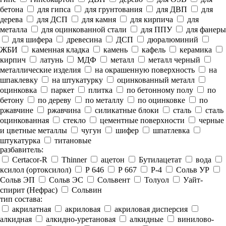
бетона
для гипса
для грунтования
для ДВП
для
дерева
для ДСП
для камня
для кирпича
для
металла
для оцинкованной стали
для ППУ
для фанеры
для шифера
древесина
ДСП
дюралюминий
ЖБИ
каменная кладка
камень
кафель
керамика
кирпич
латунь
МДФ
металл
металл черный
металлические изделия
на окрашенную поверхность
на
шпаклевку
на штукатурку
оцинкованный металл
оцинковка
паркет
плитка
по бетонному полу
по
бетону
по дереву
по металлу
по оцинковке
по
ржавчине
ржавчина
силикатные блоки
сталь
сталь
оцинкованная
стекло
цементные поверхности
черные
и цветные металлы
чугун
шифер
шпатлевка
штукатурка
титановые
разбавитель:
Certacor-R
Thinner
ацетон
Бутилацетат
вода
ксилол (ортоксилол)
Р 646
Р 667
Р-4
Сольв УР
Сольв ЭП
Сольв ЭС
Сольвент
Толуол
Уайт-
спирит (Нефрас)
Сольвин
тип состава:
акрилатная
акриловая
акриловая дисперсия
алкидная
алкидно-уретановая
алкидные
винилово-