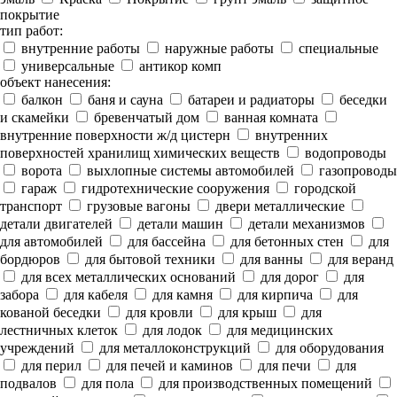
покрытие
тип работ:
внутренние работы
наружные работы
специальные
универсальные
антикор комп
объект нанесения:
балкон
баня и сауна
батареи и радиаторы
беседки
и скамейки
бревенчатый дом
ванная комната
внутренние поверхности ж/д цистерн
внутренних
поверхностей хранилищ химических веществ
водопроводы
ворота
выхлопные системы автомобилей
газопроводы
гараж
гидротехнические сооружения
городской
транспорт
грузовые вагоны
двери металлические
детали двигателей
детали машин
детали механизмов
для автомобилей
для бассейна
для бетонных стен
для
бордюров
для бытовой техники
для ванны
для веранд
для всех металлических оснований
для дорог
для
забора
для кабеля
для камня
для кирпича
для
кованой беседки
для кровли
для крыш
для
лестничных клеток
для лодок
для медицинских
учреждений
для металлоконструкций
для оборудования
для перил
для печей и каминов
для печи
для
подвалов
для пола
для производственных помещений