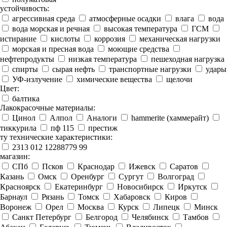
устойчивость:
агрессивная среда
атмосферные осадки
влага
вода
вода морская и речная
высокая температура
ГСМ
истирание
кислоты
коррозия
механическая нагрузки
морская и пресная вода
моющие средства
нефтепродукты
низкая температура
пешеходная нагрузка
спирты
сырая нефть
транспортные нагрузки
удары
УФ-излучение
химические вещества
щелочи
Цвет:
балтика
Лакокрасочные материалы:
Цинол
Алпол
Аналоги
hammerite (хаммерайт)
тиккурила
пф 115
престиж
ту технические характеристики:
2313 012 12288779 99
магазин:
СПб
Псков
Краснодар
Ижевск
Саратов
Казань
Омск
Оренбург
Сургут
Волгоград
Красноярск
Екатеринбург
Новосибирск
Иркутск
Барнаул
Рязань
Томск
Хабаровск
Киров
Воронеж
Орел
Москва
Курск
Липецк
Минск
Санкт Петербург
Белгород
Челябинск
Тамбов