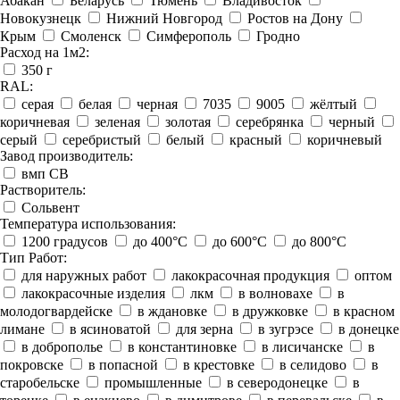
Абакан
Беларусь
Тюмень
Владивосток
Новокузнецк
Нижний Новгород
Ростов на Дону
Крым
Смоленск
Симферополь
Гродно
Расход на 1м2:
350 г
RAL:
серая
белая
черная
7035
9005
жёлтый
коричневая
зеленая
золотая
серебрянка
черный
серый
серебристый
белый
красный
коричневый
Завод производитель:
вмп СВ
Растворитель:
Сольвент
Температура использования:
1200 градусов
до 400°C
до 600°C
до 800°C
Тип Работ:
для наружных работ
лакокрасочная продукция
оптом
лакокрасочные изделия
лкм
в волновахе
в
молодогвардейске
в ждановке
в дружковке
в красном
лимане
в ясиноватой
для зерна
в зугрэсе
в донецке
в доброполье
в константиновке
в лисичанске
в
покровске
в попасной
в крестовке
в селидово
в
старобельске
промышленные
в северодонецке
в