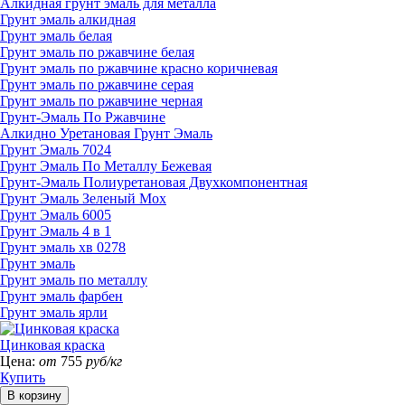
Алкидная грунт эмаль для металла
Грунт эмаль алкидная
Грунт эмаль белая
Грунт эмаль по ржавчине белая
Грунт эмаль по ржавчине красно коричневая
Грунт эмаль по ржавчине серая
Грунт эмаль по ржавчине черная
Грунт-Эмаль По Ржавчине
Алкидно Уретановая Грунт Эмаль
Грунт Эмаль 7024
Грунт Эмаль По Металлу Бежевая
Грунт-Эмаль Полиуретановая Двухкомпонентная
Грунт Эмаль Зеленый Мох
Грунт Эмаль 6005
Грунт Эмаль 4 в 1
Грунт эмаль хв 0278
Грунт эмаль
Грунт эмаль по металлу
Грунт эмаль фарбен
Грунт эмаль ярли
Цинковая краска
Цена:
от
755
руб/кг
Купить