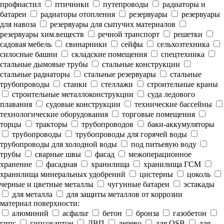
профнастил
птичники
путепроводы
радиаторы и
батареи
радиаторы отопления
резервуары
резервуары
для навоза
резервуары для сыпучих материалов
резервуары хим.веществ
речной транспорт
решетки
садовая мебель
свинарники
сейфы
сельхозтехника
силосные башни
складские помещения
спецтехника
стальные дымовые трубы
стальные конструкции
стальные радиаторы
стальные резервуары
стальные
трубопроводы
станки
стеллажи
строительные краны
строительные металлоконструкции
суда ледового
плавания
судовые конструкции
технические бассейны
технологические оборудования
торговые помещения
торцы
тракторы
трубопроводов
баки-аккумуляторы
трубопроводы
трубопроводы для горячей воды
трубопроводы для холодной воды
под питьевую воду
трубы
сварные швы
фасад
межоперационное
хранение
фасадная
хранилища
хранилища ГСМ
хранилища минеральных удобрений
цистерны
цоколь
черные и цветные металлы
чугунные батареи
эстакады
для металла
для защиты металлов от коррозии
материал поверхности:
алюминий
асфальт
бетон
бронза
газобетон
гипс
гипсокартон
ДВП
дерево
для OSB
для