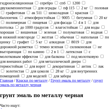
гидроизоляционная
серебро
спб
1200
двухкомпонентная
для ограды
пф 115
2 кг
половая
графитовая
ак 511
шоколадная
красная
баллончик
атмосферостойкая
9005
битумная
20 кг
полимерная
пищевая
для фасада
4 в 1
для
потолка
до 1000 градусов
влагостойкая
для воды
хорошая
вишневая
зеленая
полуматовая
водная
в нижний новгороде
желтая
обычная
напольная
по
цинку
графит
5 кг
алкидная
8019
для
дорожной разметки
темно зеленая
силиконовая
не
выгорающая
по камню
2 в 1
латексная
с
молотковым эффектом
для балкона
под молотковую
для внешних работ
для металлической двери
термостойкая
для ворот
декоративная
антик
лак
золотистая
для цоколя
28 кг
для внутренних
помещений
для моделей
для забора
Главная
/
Краски по металлу
/
Грунт-эмаль по металлу
/
грунт
эмаль по металлу черная
грунт эмаль по металлу черная
Часто ищут: