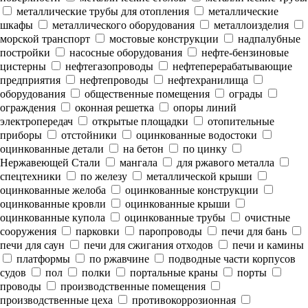
металлические трубы для отопления
металлические
шкафы
металлического оборудования
металлоизделия
морской транспорт
мостовые конструкции
надпалубные
постройки
насосные оборудования
нефте-бензиновые
цистерны
нефтегазопроводы
нефтеперерабатывающие
предприятия
нефтепроводы
нефтехранилища
оборудования
общественные помещения
ограды
ограждения
оконная решетка
опоры линий
электропередач
открытые площадки
отопительные
приборы
отстойники
оцинкованные водостоки
оцинкованные детали
на бетон
по цинку
Нержавеющей Стали
мангала
для ржавого металла
спецтехники
по железу
металлической крыши
оцинкованные желоба
оцинкованные конструкции
оцинкованные кровли
оцинкованные крыши
оцинкованные купола
оцинкованные трубы
очистные
сооружения
парковки
паропроводы
печи для бань
печи для саун
печи для сжигания отходов
печи и камины
платформы
по ржавчине
подводные части корпусов
судов
пол
полки
портальные краны
порты
проводы
производственные помещения
производственные цеха
противокоррозионная