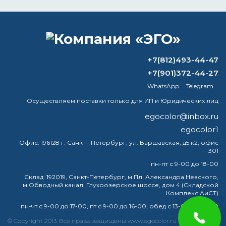
ВОПРОС-ОТВЕТ
+7(812)493-44-47
Как называется минеральная желтая
+7(901)372-44-27
краска?
WhatsApp
Telegram
Можно ли красить подъезд краской
Осуществляем поставки только для ИП и Юридических лиц
ПФ-115?
egocolor@inbox.ru
Можно ли сделать гидроизоляцию
egocolor1
бассейна жидким стеклом?
Офис:
196128 г. Санкт - Петербург, ул. Варшавская, д5 к2, офис
301
Можно ли наносить мастику на
пн-пт с 9-00 до 18-00
мокрую поверхность?
Склад:
192019, Санкт-Петербург, м.Пл. Александра Невского,
м.Обводный канал, Глухоозерское шоссе, дом 4 (Складской
Комплекс АиСТ)
пн-чт с 9-00 до 17-00, пт с 9-00 до 16-00, обед с 13-00 до 14-00
краска
эмаль
металлу
купить
грунт
металла
© Copyright 2013. Все права защищены www.egocolor.ru