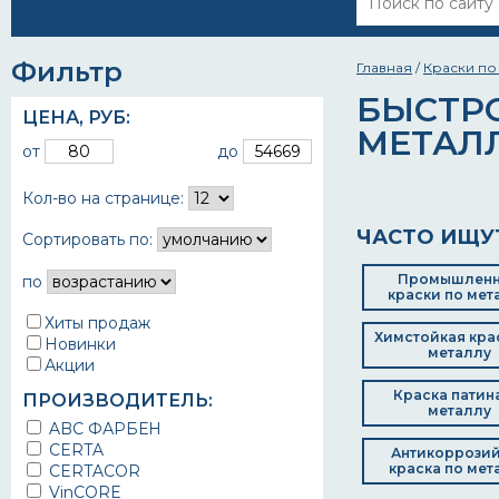
Фильтр
Главная
/
Краски по
БЫСТР
ЦЕНА,
РУБ
:
МЕТАЛ
от
до
Кол-во на странице:
ЧАСТО ИЩУ
Сортировать по:
Промышлен
по
краски по мет
Хиты продаж
Химстойкая кра
Новинки
металлу
Акции
Краска патин
ПРОИЗВОДИТЕЛЬ:
металлу
ABC ФАРБЕН
CERTA
Антикоррози
краска по мет
CERTACOR
VinCORE