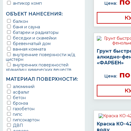
по
антикор комп
Цена:
ОБЪЕКТ НАНЕСЕНИЯ:
К
балкон
баня и сауна
батареи и радиаторы
беседки и скамейки
бревенчатый дом
ванная комната
Грунт быстр
внутренние поверхности ж/д
алкидно-фе
цистерн
«ФАРБЕН»
внутренних поверхностей
хранилищ химических веществ
по
водопроводы
Цена:
МАТЕРИАЛ ПОВЕРХНОСТИ:
ворота
выхлопные системы
алюминий
К
автомобилей
асфальт
газопроводы
бетон
гараж
бронза
гидротехнические сооружения
газобетон
городской транспорт
гипс
грузовые вагоны
гипсокартон
Краска КО-4
двери металлические
ДВП
воду
детали двигателей