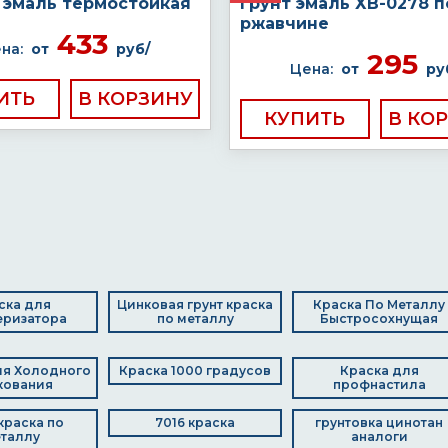
1 эмаль термостойкая
Грунт эмаль ХВ-0278 п
ржавчине
433
на:
от
руб/
295
Цена:
от
ру
ИТЬ
КУПИТЬ
ска для
Цинковая грунт краска
Краска По Металлу
еризатора
по металлу
Быстросохнущая
ля Холодного
Краска 1000 градусов
Краска для
кования
профнастила
 краска по
7016 краска
грунтовка цинотан
таллу
аналоги