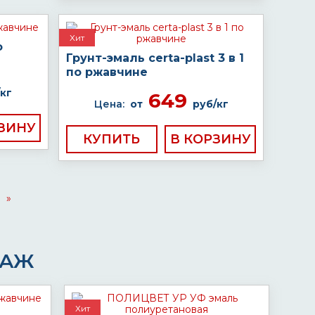
Хит
о
Грунт-эмаль certa-plast 3 в 1
по ржавчине
кг
649
Цена:
от
руб/кг
КУПИТЬ
»
ДАЖ
Хит