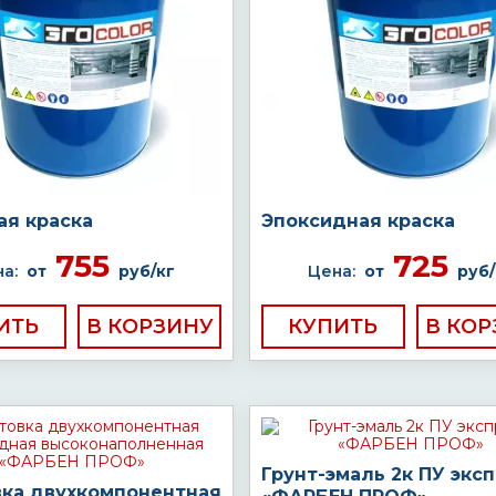
ая краска
Эпоксидная краска
755
725
а:
от
руб/кг
Цена:
от
руб/
ИТЬ
КУПИТЬ
Грунт-эмаль 2к ПУ экс
вка двухкомпонентная