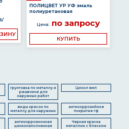
о
ПОЛИЦВЕТ УР УФ эмаль
полиуретановая
б/
по запросу
Цена:
КУПИТЬ
грунтовка по металлу и
Цинол вмп
ржавчине для
наружных работ
виды красок по
антикоррозийное
металлу для наружных
покрытие гф
антикоррозионная
Черная краска
цинконаполненная
металлик с блеском