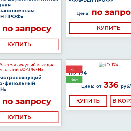
«ФАРБЕН ПРОФ»
дная
по запро
наполненная
Цена:
Н ПРОФ»
по запросу
КУПИТЬ
КУПИТЬ
Хит
КО-174
быстросохнущий
New
336
о-фенольный
Цена:
от
руб/
Н»
по запросу
КУПИТЬ
КУПИТЬ