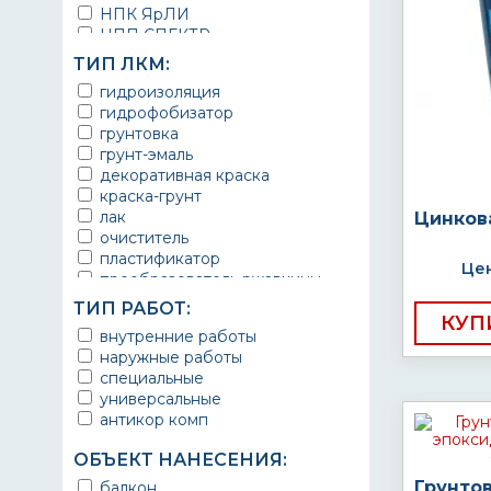
НПК ЯрЛИ
НПП СПЕКТР
НПФ ЭМАЛЬ
ТИП ЛКМ:
ТЕРМА
гидроизоляция
УРЕПЛЕН
гидрофобизатор
грунтовка
грунт-эмаль
декоративная краска
краска-грунт
лак
Цинков
очиститель
пластификатор
Цен
преобразователь ржавчины
эмаль
ТИП РАБОТ:
Краска
КУП
внутренние работы
Покрытие
наружные работы
грунт эмаль
специальные
защитное покрытие
универсальные
антикор комп
ОБЪЕКТ НАНЕСЕНИЯ:
Грунто
балкон