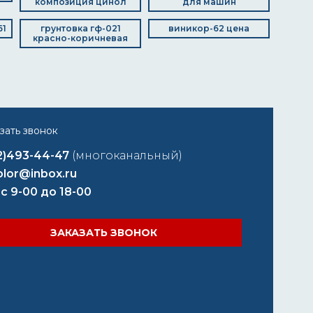
композиция цинол
для машин
61
грунтовка гф-021
виникор-62 цена
красно-коричневая
2)493-44-47
(многоканальный)
lor@inbox.ru
 с 9-00 до 18-00
ЗАКАЗАТЬ ЗВОНОК