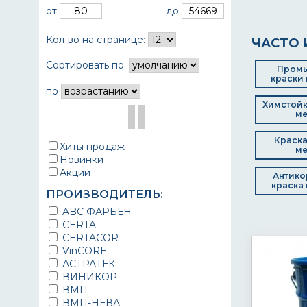
от
до
Кол-во на странице:
ЧАСТО 
Сортировать по:
Пром
краски 
по
Химстойк
ме
Краска
Хиты продаж
ме
Новинки
Акции
Антико
краска 
ПРОИЗВОДИТЕЛЬ:
ABC ФАРБЕН
CERTA
CERTACOR
VinCORE
АСТРАТЕК
ВИНИКОР
ВМП
ВМП-НЕВА