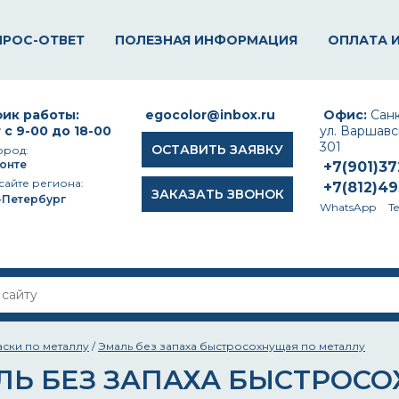
ПРОС-ОТВЕТ
ПОЛЕЗНАЯ ИНФОРМАЦИЯ
ОПЛАТА 
ик работы:
egocolor@inbox.ru
Офис:
Санк
 с 9-00 до 18-00
ул. Варшавск
301
ОСТАВИТЬ ЗАЯВКУ
ород:
онте
+7(901)3
сайте региона:
+7(812)4
ЗАКАЗАТЬ ЗВОНОК
-Петербург
WhatsApp
T
аски по металлу
/
Эмаль без запаха быстросохнущая по металлу
ЛЬ БЕЗ ЗАПАХА БЫСТРОС