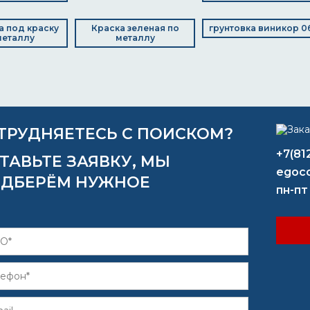
а под краску
Краска зеленая по
грунтовка виникор 0
металлу
металлу
ТРУДНЯЕТЕСЬ С ПОИСКОМ?
+7(81
ТАВЬТЕ ЗАЯВКУ, МЫ
egoco
ДБЕРЁМ НУЖНОЕ
пн-пт