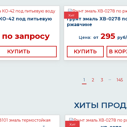
Хит
 КО-42 под питьевую
Грунт эмаль ХВ-0278 п
ржавчине
по запросу
295
Цена:
от
руб/
КУПИТЬ
КУПИТЬ
...
1
2
3
145
ХИТЫ ПРО
Хит