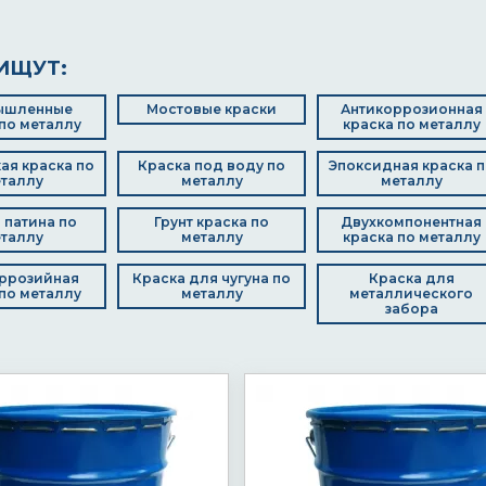
ИЩУТ:
ышленные
Мостовые краски
Антикоррозионная
по металлу
краска по металлу
ая краска по
Краска под воду по
Эпоксидная краска п
таллу
металлу
металлу
 патина по
Грунт краска по
Двухкомпонентная
таллу
металлу
краска по металлу
ррозийная
Краска для чугуна по
Краска для
по металлу
металлу
металлического
забора