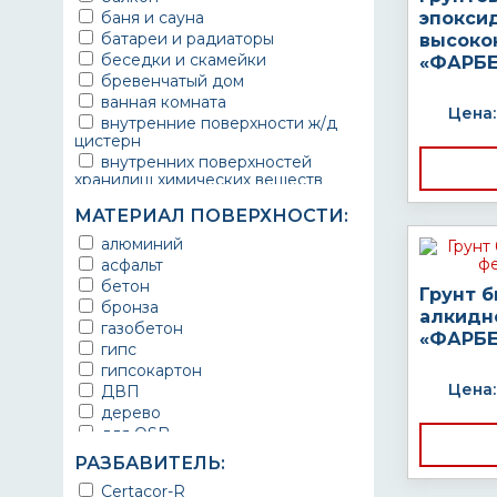
баня и сауна
эпокси
батареи и радиаторы
высоко
беседки и скамейки
«ФАРБЕ
бревенчатый дом
ванная комната
Цена:
внутренние поверхности ж/д
цистерн
внутренних поверхностей
хранилищ химических веществ
водопроводы
МАТЕРИАЛ ПОВЕРХНОСТИ:
ворота
выхлопные системы
алюминий
автомобилей
асфальт
газопроводы
бетон
Грунт 
гараж
бронза
алкидн
гидротехнические сооружения
газобетон
«ФАРБЕ
городской транспорт
гипс
грузовые вагоны
гипсокартон
двери металлические
Цена:
ДВП
детали двигателей
дерево
детали машин
для OSB
детали механизмов
для бетона
РАЗБАВИТЕЛЬ:
для автомобилей
для гипса
Certacor-R
для бассейна