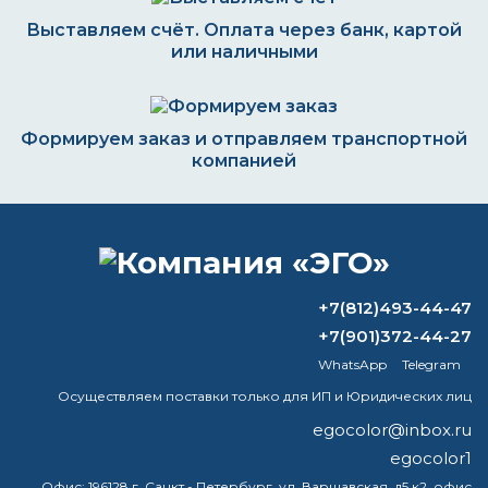
Выставляем счёт. Оплата через банк, картой
или наличными
Формируем заказ и отправляем транспортной
компанией
ВОПРОС-ОТВЕТ
+7(812)493-44-47
+7(901)372-44-27
Какая краска не боится влаги?
WhatsApp
Telegram
Каков расход полиуретановой краски
Осуществляем поставки только для ИП и Юридических лиц
на 1 м2?
egocolor@inbox.ru
Чем отличается дорожная краска от
egocolor1
обычной?
Офис:
196128 г. Санкт - Петербург, ул. Варшавская, д5 к2, офис