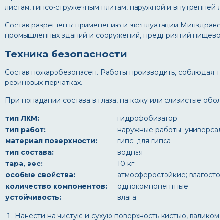
листам, гипсо-стружечным плитам, наружной и внутренней
Состав разрешен к применению и эксплуатации Минздравом
промышленных зданий и сооружений, предприятий пищевой
Техника безопасности
Состав пожаробезопасен. Работы производить, соблюдая тр
резиновых перчатках.
При попадании состава в глаза, на кожу или слизистые обо
тип ЛКМ:
гидрофобизатор
тип работ:
наружные работы; универса
материал поверхности:
гипс; для гипса
тип состава:
водная
тара, вес:
10 кг
особые свойства:
атмосферостойкие; влагост
количество компонентов:
однокомпонентные
устойчивость:
влага
Нанести на чистую и сухую поверхность кистью, валико