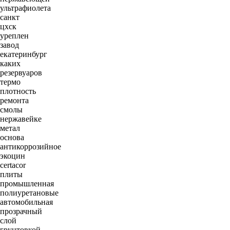
ультрафиолета
санкт
цхск
уреплен
завод
екатеринбург
каких
резервуаров
термо
плотность
ремонта
смолы
нержавейке
метал
основа
антикоррозийное
экоцин
certacor
плиты
промышленная
полиуретановые
автомобильная
прозрачный
слой
грунтовкой