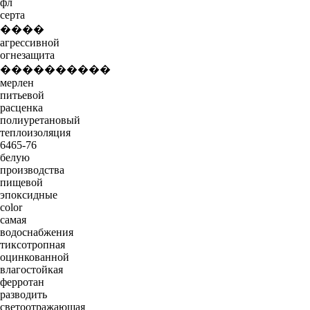
фл
серта
����
агрессивной
огнезащита
����������
мерлен
питьевой
расценка
полиуретановый
теплоизоляция
6465-76
белую
производства
пищевой
эпоксидные
color
самая
водоснабжения
тиксотропная
оцинкованной
влагостойкая
ферротан
разводить
светоотражающая