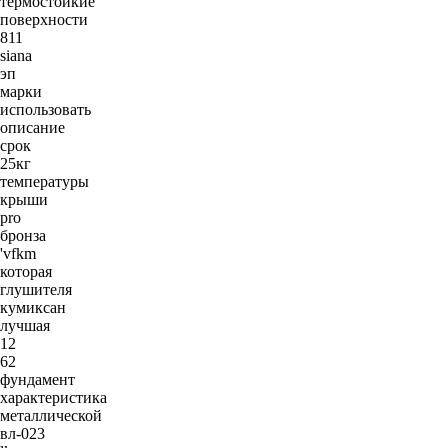
термостойкие
поверхности
811
siana
эп
марки
использовать
описание
срок
25кг
температуры
крыши
pro
бронза
'vfkm
которая
глушителя
кумиксан
лучшая
12
62
фундамент
характеристика
металлической
вл-023