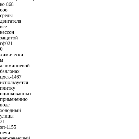
ко-868
ооо
среды
двигателя
все
кессон
защитой
гф021
0
химически
м
алюминиевой
баллонах
цхск-1467
используется
плитку
оцинкованных
применению
воде
холодный
улицы
21
эп-1155
печи
нержавеющей