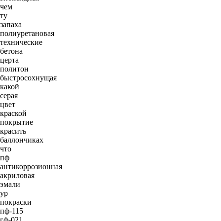
чем
ту
запаха
полиуретановая
технические
бетона
церта
политон
быстросохнущая
какой
серая
цвет
краской
покрытие
красить
баллончиках
что
пф
антикоррозионная
акриловая
эмали
ур
покраски
пф-115
гф-021