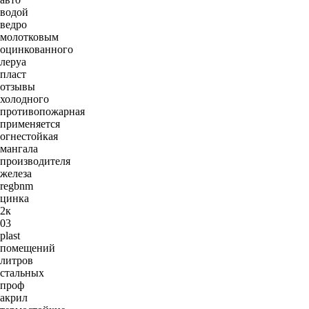
водой
ведро
молотковым
оцинкованного
леруа
пласт
отзывы
холодного
противопожарная
применяется
огнестойкая
мангала
производителя
железа
regbnm
цинка
2к
03
plast
помещений
литров
стальных
проф
акрил