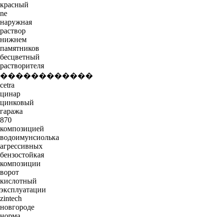
красный
ne
наружная
раствор
нижнем
памятников
бесцветный
растворителя
������������
cetra
цинар
цинковый
гаража
870
композицией
водоимунсиолька
агрессивных
бензостойкая
композиции
ворот
кислотный
эксплуатации
zintech
новгороде
норма