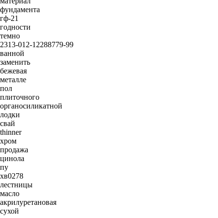
материал
фундамента
гф-21
годности
темно
2313-012-12288779-99
ванной
заменить
бежевая
металле
пол
плиточного
органосиликатной
лодки
свай
thinner
хром
продажа
цинола
пу
хв0278
лестницы
масло
акрилуретановая
сухой