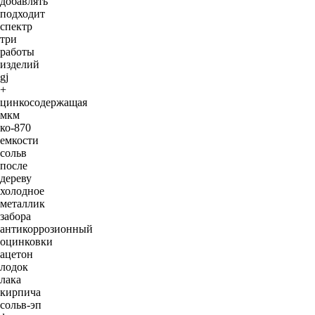
добавлять
подходит
спектр
три
работы
изделий
gj
+
цинкосодержащая
мкм
ко-870
емкости
сольв
после
дереву
холодное
металлик
забора
антикоррозионный
оцинковки
ацетон
лодок
лака
кирпича
сольв-эп