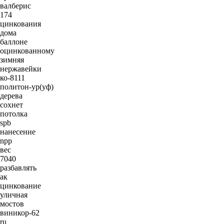
валберис
174
цинкования
дома
баллоне
оцинкованному
зимняя
нержавейки
ко-8111
политон-ур(уф)
дерева
сохнет
потолка
spb
нанесение
npp
вес
7040
разбавлять
ак
цинкование
уличная
мостов
виникор-62
ru