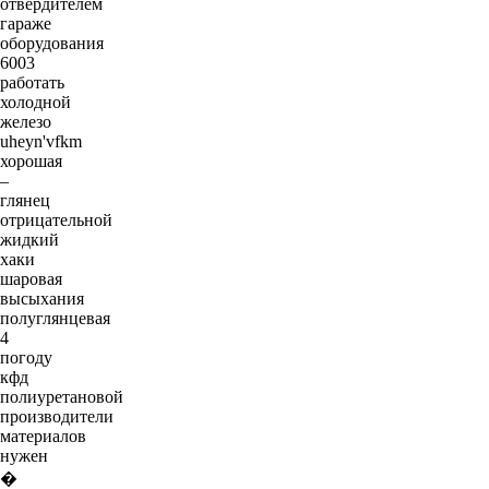
отвердителем
гараже
оборудования
6003
работать
холодной
железо
uheyn'vfkm
хорошая
–
глянец
отрицательной
жидкий
хаки
шаровая
высыхания
полуглянцевая
4
погоду
кфд
полиуретановой
производители
материалов
нужен
�