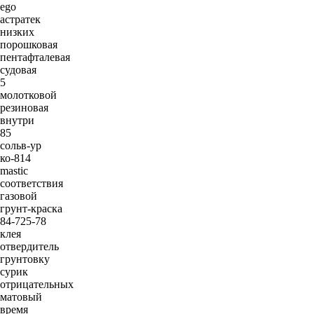
ego
астратек
низких
порошковая
пентафталевая
судовая
5
молотковой
резиновая
внутри
85
сольв-ур
ко-814
mastic
соответствия
газовой
грунт-краска
84-725-78
клея
отвердитель
грунтовку
сурик
отрицательных
матовый
время