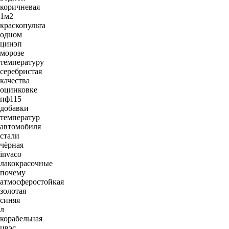
коричневая
1м2
краскопульта
одном
цинэп
морозе
температуру
серебристая
качества
оцинковке
пф115
добавки
температур
автомобиля
стали
чёрная
invaco
лакокрасочные
почему
атмосферостойкая
золотая
синяя
л
корабельная
цвэс