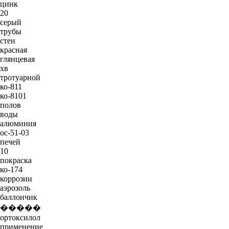
цинк
20
серый
трубы
стен
красная
глянцевая
хв
тротуарной
ко-811
ко-8101
полов
воды
алюминия
ос-51-03
печей
10
покраска
ко-174
коррозии
аэрозоль
баллончик
�����
ортоксилол
применение