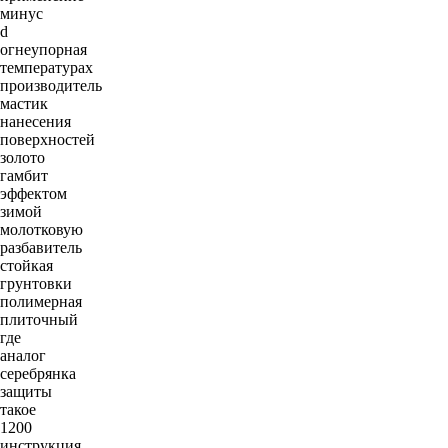
минус
d
огнеупорная
температурах
производитель
мастик
нанесения
поверхностей
золото
гамбит
эффектом
зимой
молотковую
разбавитель
стойкая
грунтовки
полимерная
плиточный
где
аналог
серебрянка
защиты
такое
1200
инструкция