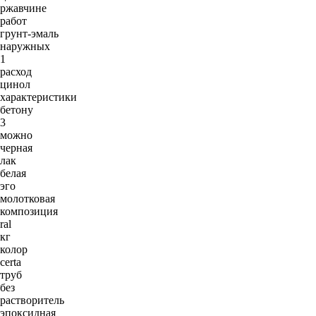
ржавчине
работ
грунт-эмаль
наружных
1
расход
цинол
характеристики
бетону
3
можно
черная
лак
белая
эго
молотковая
композиция
ral
кг
колор
certa
труб
без
растворитель
эпоксидная