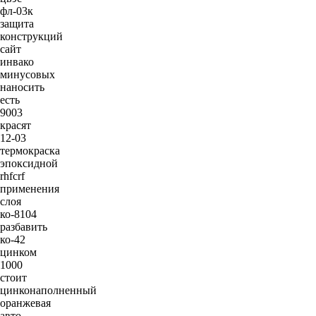
фл-03к
защита
конструкций
сайт
инвако
минусовых
наносить
есть
9003
красят
12-03
термокраска
эпоксидной
rhfcrf
применения
слоя
ко-8104
разбавить
ко-42
цинком
1000
стоит
цинконаполненный
оранжевая
авто