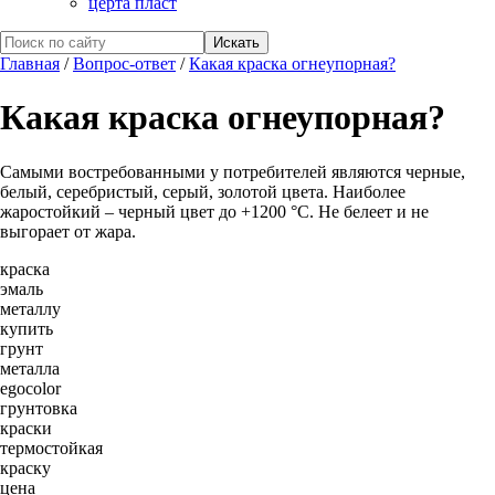
церта пласт
Главная
/
Вопрос-ответ
/
Какая краска огнеупорная?
Какая краска огнеупорная?
Самыми востребованными у потребителей являются черные,
белый, серебристый, серый, золотой цвета. Наиболее
жаростойкий – черный цвет до +1200 °C. Не белеет и не
выгорает от жара.
краска
эмаль
металлу
купить
грунт
металла
egocolor
грунтовка
краски
термостойкая
краску
цена