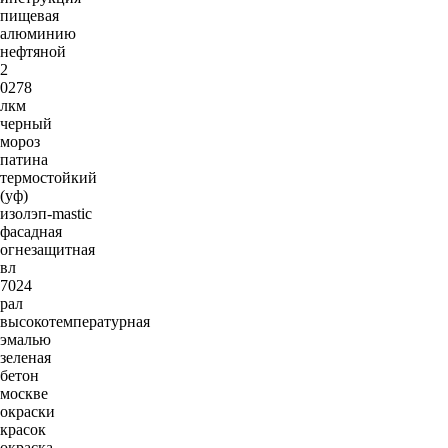
пищевая
алюминию
нефтяной
2
0278
лкм
черный
мороз
патина
термостойкий
(уф)
изолэп-mastic
фасадная
огнезащитная
вл
7024
рал
высокотемпературная
эмалью
зеленая
бетон
москве
окраски
красок
окраска