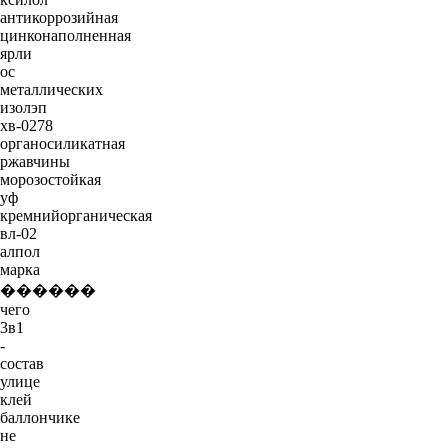
антикоррозийная
цинконаполненная
ярли
ос
металлических
изолэп
хв-0278
органосиликатная
ржавчины
морозостойкая
уф
кремнийорганическая
вл-02
алпол
марка
������
чего
3в1
-
состав
улице
клей
баллончике
не