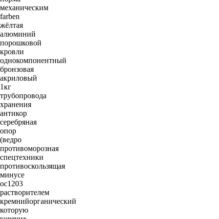
механическим
farben
жёлтая
алюминий
порошковой
кровли
однокомпонентный
бронзовая
акриловый
1кг
трубопровода
хранения
антикор
серебряная
опор
(ведро
противоморозная
спецтехники
противоскользящая
минусе
ос1203
растворителем
кремнийорганический
которую
горячих