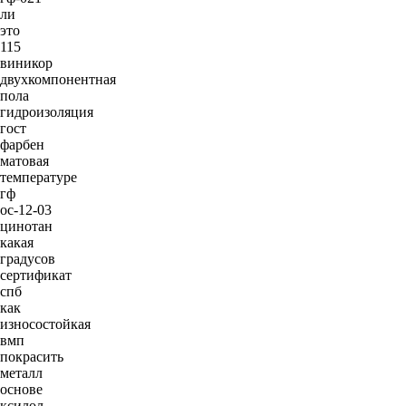
ли
это
115
виникор
двухкомпонентная
пола
гидроизоляция
гост
фарбен
матовая
температуре
гф
ос-12-03
цинотан
какая
градусов
сертификат
спб
как
износостойкая
вмп
покрасить
металл
основе
ксилол