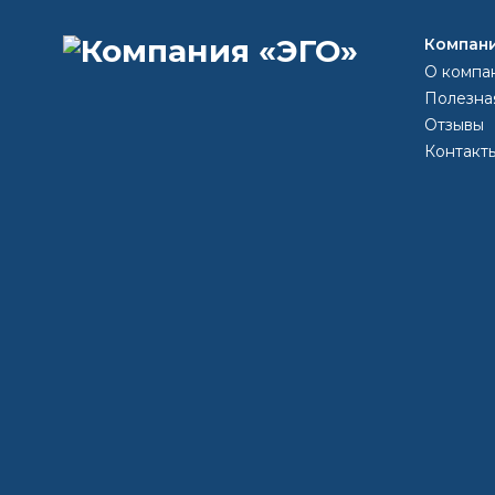
При необходимости разбавить растворителем CERTA,
Компан
О компа
краска
эмаль
металлу
купить
грунт
метал
Полезна
Отзывы
Контакт