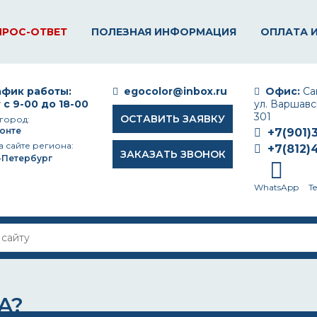
ПРОС-ОТВЕТ
ПОЛЕЗНАЯ ИНФОРМАЦИЯ
ОПЛАТА 
фик работы:
egocolor@inbox.ru
Офис:
Сан
 с 9-00 до 18-00
ул. Варшавск
301
ОСТАВИТЬ ЗАЯВКУ
город:
онте
+7(901)
а сайте региона:
+7(812)
ЗАКАЗАТЬ ЗВОНОК
-Петербург
WhatsApp
T
A?