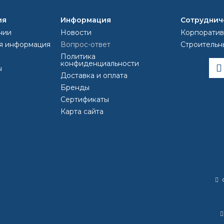
 толуолом или о-ксилолом до 10% от общей массы.
ия
Информация
Сотруднич
нии
Новости
Корпоратив
ла
egocolor
грунтовка
я информация
Вопрос-ответ
Строительн
Политика
конфиденциальности
ы
Доставка и оплата
Бренды
Сертификаты
Карта сайта