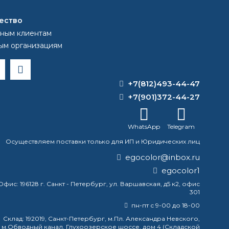
ество
ным клиентам
ым организациям
+7(812)493-44-47
+7(901)372-44-27
WhatsApp
Telegram
Осуществляем поставки только для ИП и Юридических лиц
egocolor@inbox.ru
egocolor1
Офис:
196128 г. Санкт - Петербург, ул. Варшавская, д5 к2, офис
301
пн-пт с 9-00 до 18-00
Склад:
192019, Санкт-Петербург, м.Пл. Александра Невского,
м.Обводный канал, Глухоозерское шоссе, дом 4 (Складской