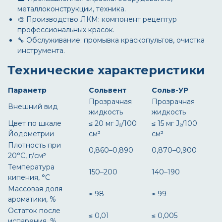
металлоконструкции, техника.
🎨 Производство ЛКМ: компонент рецептур
профессиональных красок.
🔧 Обслуживание: промывка краскопультов, очистка
инструмента.
Технические характеристики
Параметр
Сольвент
Сольв-УР
Прозрачная
Прозрачная
Внешний вид
жидкость
жидкость
Цвет по шкале
≤ 20 мг J₂/100
≤ 15 мг J₂/100
Йодометрии
см³
см³
Плотность при
0,860–0,890
0,870–0,900
20°C, г/см³
Температура
150–200
140–190
кипения, °C
Массовая доля
≥ 98
≥ 99
ароматики, %
Остаток после
≤ 0,01
≤ 0,005
испарения, %