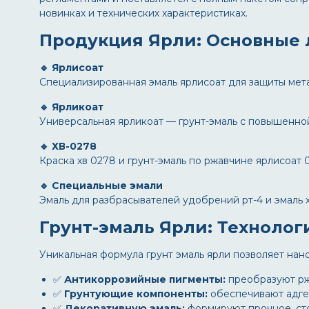
новинках и технических характеристиках.
Продукция Ярли: Основные
🔹 Ярлисоат
Специализированная
эмаль ярлисоат
для защиты мета
🔹 Ярликоат
Универсальная
ярликоат
— грунт-эмаль с повышенно
🔹 ХВ-0278
Краска хв 0278
и
грунт-эмаль по ржавчине ярлисоат 
🔹 Специальные эмали
Эмаль для разбрасывателей удобрений рт-4
и
эмаль 
Грунт-эмаль Ярли: Технологи
Уникальная формула
грунт эмаль ярли
позволяет нано
✅
Антикоррозийные пигменты:
преобразуют рж
✅
Грунтующие компоненты:
обеспечивают адгез
✅
Декоративную эмаль:
формируют прочное, сто