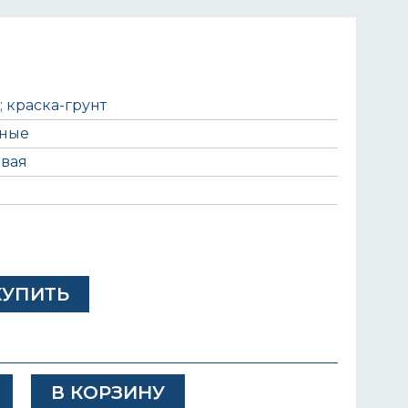
; краска-грунт
ьные
вая
КУПИТЬ