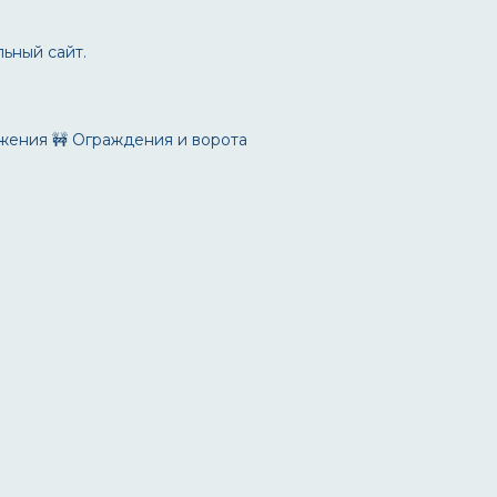
льный сайт
.
жения
🚧 Ограждения и ворота