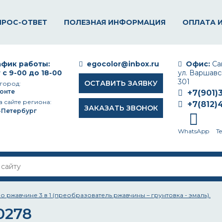
ПРОС-ОТВЕТ
ПОЛЕЗНАЯ ИНФОРМАЦИЯ
ОПЛАТА 
фик работы:
egocolor@inbox.ru
Офис:
Сан
 с 9-00 до 18-00
ул. Варшавск
301
ОСТАВИТЬ ЗАЯВКУ
город:
онте
+7(901)
а сайте региона:
+7(812)
ЗАКАЗАТЬ ЗВОНОК
-Петербург
WhatsApp
T
 ржавчине 3 в 1 (преобразователь ржавчины – грунтовка - эмаль).
0278