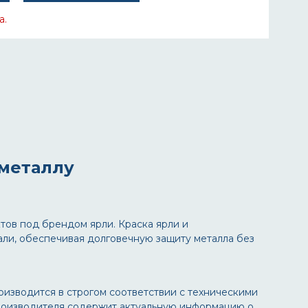
а.
 металлу
ктов под брендом
ярли
.
Краска ярли
и
ли, обеспечивая долговечную защиту металла без
изводится в строгом соответствии с техническими
оизводителя содержит актуальную информацию о