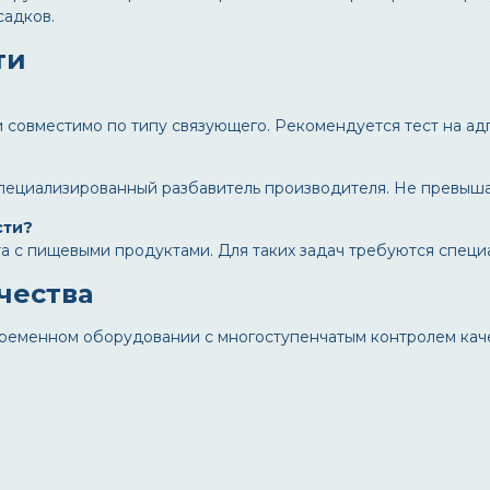
садков.
ти
 и совместимо по типу связующего. Рекомендуется тест на ад
специализированный разбавитель производителя. Не превыша
сти?
 с пищевыми продуктами. Для таких задач требуются специа
чества
ременном оборудовании с многоступенчатым контролем каче