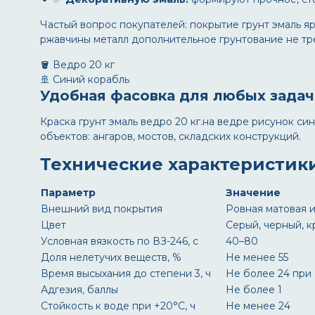
Частый вопрос покупателей:
покрытие грунт эмаль я
ржавчины металл дополнительное грунтование не тре
🪣 Ведро 20 кг
🚢 Синий корабль
Удобная фасовка для любых задач
Краска грунт эмаль ведро 20 кг.на ведре рисунок си
объектов: ангаров, мостов, складских конструкций.
Технические характеристик
Параметр
Значение
Внешний вид покрытия
Ровная матовая 
Цвет
Серый, черный, к
Условная вязкость по ВЗ-246, с
40–80
Доля нелетучих веществ, %
Не менее 55
Время высыхания до степени 3, ч
Не более 24 при
Адгезия, баллы
Не более 1
Стойкость к воде при +20°C, ч
Не менее 24