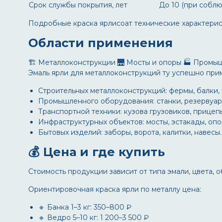
Срок службы покрытия, лет
До 10 (при собл
Подробные
краска ярлисоат технические характери
Области применения
🏗️ Металлоконструкции
🌉 Мосты и опоры
🏭 Промы
Эмаль ярли для металлоконструкций ту
успешно прим
Строительных металлоконструкций: фермы, балки,
Промышленного оборудования: станки, резервуар
Транспортной техники: кузова грузовиков, прицеп
Инфраструктурных объектов: мосты, эстакады, оп
Бытовых изделий: заборы, ворота, калитки, навесы.
💰 Цена и где купить
Стоимость продукции зависит от типа эмали, цвета, 
Ориентировочная
краска ярли по металлу цена
:
🔹 Банка 1–3 кг: 350–800 ₽
🔹 Ведро 5–10 кг: 1 200–3 500 ₽