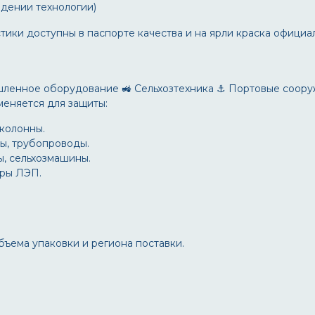
юдении технологии)
стики
доступны в паспорте качества и на
ярли краска официа
шленное оборудование
🚜 Сельхозтехника
⚓ Портовые соору
еняется для защиты:
 колонны.
ы, трубопроводы.
ы, сельхозмашины.
оры ЛЭП.
объема упаковки и региона поставки.