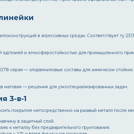
 линейки
ллоконструкций в агрессивных средах. Соответствует
ту 231
й адгезией и атмосферостойкостью для промышленного при
0278 серая
— хлорвиниловые составы для химически стойких
хв матовая
— решения для узкоспециализированных задач.
я 3-в-1
сить покрытие непосредственно на ржавый металл после ми
авчину в защитный слой.
ию к металлу без предварительного грунтования.
йкое к УФ и влаге финишное покрытие.