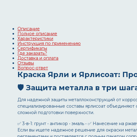
Описание
Полное описание
Характеристики
Инструкция по применению
Сертификаты
Где заказать?
Доставка и оплата
Отзывы
Вопрос-ответ
Краска Ярли и Ярлисоат: Пр
🛡️ Защита металла в три шаг
Для надежной защиты металлоконструкций от корро
специализированные составы
ярлисоат
объединяют с
сложной подготовки поверхности.
✅ 3-в-1: грунт • антикор • эмаль • ✅ Нанесение на ржа
Если вы ищете надежное решение для окраски мета
регламентами и поставляется с полным пакетом соп