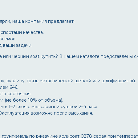
 ярли
, наша компания предлагает:
спортами качества.
бъемов.
д ваши задачи.
а
или
черный soat купить
? В нашем каталоге представлены с
ну, окалину, грязь металлической щеткой или шлифмашиной.
лем 646.
го состояния.
 (не более 10% от объема).
м в 1–2 слоя с межслойной сушкой 2–4 часа.
Эксплуатация возможна после высыхания.
е
грунт-эмаль по ржавчине ярлисоат 0278 серая
при температ