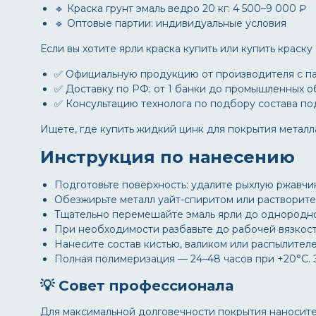
🔹
Краска грунт эмаль ведро 20 кг
: 4 500–9 000 ₽
🔹 Оптовые партии: индивидуальные условия
Если вы хотите
ярли краска купить
или
купить краску
✅ Официальную продукцию от производителя с па
✅ Доставку по РФ: от 1 банки до промышленных о
✅ Консультацию технолога по подбору состава по
Ищете, где
купить жидкий цинк для покрытия металл
Инструкция по нанесению
Подготовьте поверхность: удалите рыхлую ржавчи
Обезжирьте металл уайт-спиритом или растворите
Тщательно перемешайте
эмаль ярли
до однородно
При необходимости разбавьте до рабочей вязкости
Нанесите состав кистью, валиком или распылителе
Полная полимеризация — 24–48 часов при +20°C. 
💡 Совет профессионала
Для максимальной долговечности покрытия наносит