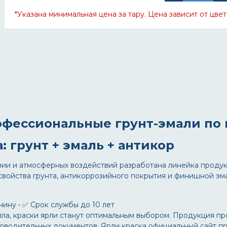
*Указана минимальная цена за тару. Цена зависит от цвет
офессиональные грунт-эмали по
а: грунт + эмаль + антикор
зии и атмосферных воздействий разработана линейка проду
войства грунта, антикоррозийного покрытия и финишной эма
вчину • ✅ Срок службы до 10 лет
лла,
краски ярли
станут оптимальным выбором. Продукция про
роводительных документов.
Ярли краска официальный сайт
пр