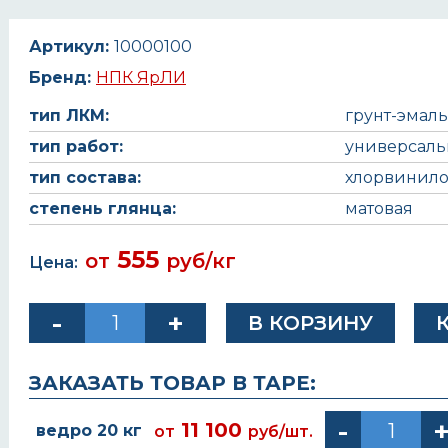
Артикул:
10000100
Бренд:
НПК ЯрЛИ
тип ЛКМ:
грунт-эмаль
тип работ:
универсал
тип состава:
хлорвинило
степень глянца:
матовая
555
от
руб/кг
Цена:
ЗАКАЗАТЬ ТОВАР В ТАРЕ:
11 100
ведро 20 кг
от
руб/шт.