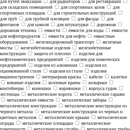
для путей эвакуации
для радиаторов
для реставрации
для складских помещений
для спортивных залов
для
спортивных площадок
для строительных конструкций
для труб
для трубной изоляции
для фасада
для
фонтанов
для цоколя
для штукатурки
дорожная
дорожная техника
емкости
емкости для воды
емкости
для нефтепродуктов
емкости для нефти
емкостные
оборудования
железнодорожный транспорт
железные
мосты
железобетонные изделия
железобетонные
конструкции
защита от плесени
изделия для
нефтехимических предприятий
изделия для химических
предприятий
изделия из алюминия
изделия из
оцинкованной стали
изделия из стали
изделия
машиностроения
интерьерная краска
кабели
калитки
кованые изделия
козловые краны
козырьки
контейнеры
конюшни
коровники
корпуса судов
лестницы
металлические ворота
металлические гаражи
металлические емкости
металлические заборы
металлические конструкции
металлические конструкции из
черного металла
металлические конструкции из черных и
цветных металлов
металлические крыши
металлические
ограды
металлические площадки
металлические
поверхности
металлические столбы
металлические трубы