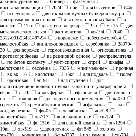
алкидно уретановая
бойлер
фактурная
восстанавливающий
7024
п6в
для бассейнов
646в
огнеупорная
для открытия мучных бункеров внутри
для промышленных полов
для неотапливаных бань
в
минске
17кг
для стен в квартире
9кг
ма 15
для
металлических кольев
растворитель
ко-194
7040
2312-001-23431487-94
в воронеже
небесно-голубая
маслостойкая
винило-эпоксидная
серебрянка
28379-
30
для дорожек
термоизоляционная
огнезащитная
противогрибковая
на резиновой основе
распределителя
по бетон контакту
уайт-спирит
спрей
шкафы
молотковая
бассейна
7035
минимальным
прочная
вк-ак-116
кислотная
16кг
для подвала
"изолэп"
бронзовая
эп-9111
для ступеней
для
полиэтиленовой водяной трубы с защитой от ультрафиолета
elcon
ст-10
атмосферная
тефлоновая
для теплого
пола
холодная
для наружного применения
ак-070
герметик
кремнийорганические
асфальтная
лаки
жидкая резина
фл-03
в челябинске
ас-528
жаростойкая
хс-717
во владивостоке
хв-124
химстойкая
фп 1516
для ванной комнаты
эп-1294
10кг
хв-519
ударопрочная
фп 545
золотая
эп-730
коричневая
б-эп-0237
под камень
хв-784