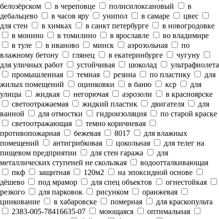
белозёрском
в череповце
полисилоксановый
в
дебальцево
в часов яру
унипол
в самаре
цвес
для стен
в химках
в санкт петербурге
в новогродовке
в монино
в томилино
в ярославле
во владимире
в туле
в иваново
минск
аэрозольная
по
влажному бетону
глянец
в екатеринбурге
чугуну
для уличных работ
устойчивая
шоколад
ультрафиолета
промышленная
темная
резина
по пластику
для
жилых помещений
оцинковки
в баню
кср
для
улицы
жидкая
негорючая
аэрозоли
в красноярске
светоотражаемая
жидкий пластик
двигателя
для
ванной
для отмостки
гидроизоляция
по старой краске
светоотражающая
темно коричневая
противопожарная
бежевая
8017
для влажных
помещений
антигрибковая
цокольная
для телег на
пищевом предприятии
для стен гаража
для
металлических ступеней не скользкая
водоотталкивающая
пкф
защитная
120м2
на эпоксидной основе
дёшево
под мрамор
для спец объектов
огнестойкая
резкого
для парковок
рисунком
оранжевая
цинкование
в хабаровске
померная
для краскопульта
2383-005-78416635-07
моющаяся
оптимальная