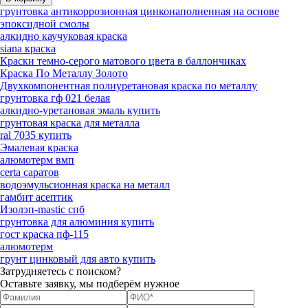
грунтовка антикоррозионная цинконаполненная на основе
эпоксидной смолы
алкидно каучуковая краска
siana краска
Краски темно-серого матового цвета в баллончиках
Краска По Металлу Золото
Двухкомпонентная полиуретановая краска по металлу
грунтовка гф 021 белая
алкидно-уретановая эмаль купить
грунтовая краска для металла
ral 7035 купить
Эмалевая краска
алюмотерм вмп
certa саратов
водоэмульсионная краска на металл
гамбит асептик
Изолэп-mastic спб
грунтовка для алюминия купить
гост краска пф-115
алюмотерм
грунт цинковый для авто купить
Затрудняетесь с поиском?
Оставьте заявку, мы подберём нужное