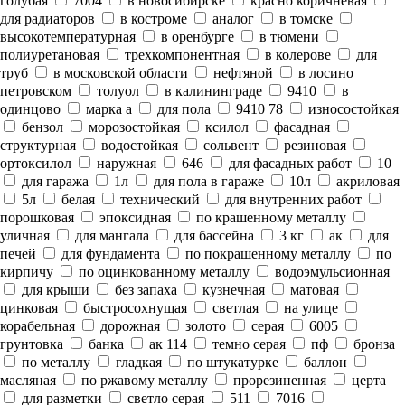
голубая
7004
в новосибирске
красно коричневая
для радиаторов
в костроме
аналог
в томске
высокотемпературная
в оренбурге
в тюмени
полиуретановая
трехкомпонентная
в колерове
для
труб
в московской области
нефтяной
в лосино
петровском
толуол
в калининграде
9410
в
одинцово
марка а
для пола
9410 78
износостойкая
бензол
морозостойкая
ксилол
фасадная
структурная
водостойкая
сольвент
резиновая
ортоксилол
наружная
646
для фасадных работ
10
для гаража
1л
для пола в гараже
10л
акриловая
5л
белая
технический
для внутренних работ
порошковая
эпоксидная
по крашенному металлу
уличная
для мангала
для бассейна
3 кг
ак
для
печей
для фундамента
по покрашенному металлу
по
кирпичу
по оцинкованному металлу
водоэмульсионная
для крыши
без запаха
кузнечная
матовая
цинковая
быстросохнущая
светлая
на улице
корабельная
дорожная
золото
серая
6005
грунтовка
банка
ак 114
темно серая
пф
бронза
по металлу
гладкая
по штукатурке
баллон
масляная
по ржавому металлу
прорезиненная
церта
для разметки
светло серая
511
7016