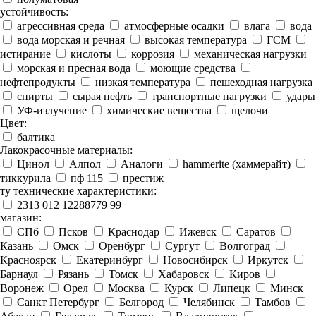
устойчивость:
агрессивная среда
атмосферные осадки
влага
вода
вода морская и речная
высокая температура
ГСМ
истирание
кислоты
коррозия
механическая нагрузки
морская и пресная вода
моющие средства
нефтепродукты
низкая температура
пешеходная нагрузка
спирты
сырая нефть
транспортные нагрузки
удары
УФ-излучение
химические вещества
щелочи
Цвет:
балтика
Лакокрасочные материалы:
Цинол
Алпол
Аналоги
hammerite (хаммерайт)
тиккурила
пф 115
престиж
ту технические характеристики:
2313 012 12288779 99
магазин:
СПб
Псков
Краснодар
Ижевск
Саратов
Казань
Омск
Оренбург
Сургут
Волгоград
Красноярск
Екатеринбург
Новосибирск
Иркутск
Барнаул
Рязань
Томск
Хабаровск
Киров
Воронеж
Орел
Москва
Курск
Липецк
Минск
Санкт Петербург
Белгород
Челябинск
Тамбов