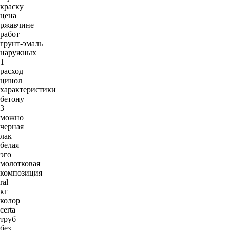
краску
цена
ржавчине
работ
грунт-эмаль
наружных
1
расход
цинол
характеристики
бетону
3
можно
черная
лак
белая
эго
молотковая
композиция
ral
кг
колор
certa
труб
без