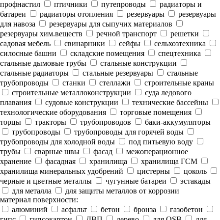
профнастил
птичники
путепроводы
радиаторы и
батареи
радиаторы отопления
резервуары
резервуары
для навоза
резервуары для сыпучих материалов
резервуары хим.веществ
речной транспорт
решетки
садовая мебель
свинарники
сейфы
сельхозтехника
силосные башни
складские помещения
спецтехника
стальные дымовые трубы
стальные конструкции
стальные радиаторы
стальные резервуары
стальные
трубопроводы
станки
стеллажи
строительные краны
строительные металлоконструкции
суда ледового
плавания
судовые конструкции
технические бассейны
технологические оборудования
торговые помещения
торцы
тракторы
трубопроводов
баки-аккумуляторы
трубопроводы
трубопроводы для горячей воды
трубопроводы для холодной воды
под питьевую воду
трубы
сварные швы
фасад
межоперационное
хранение
фасадная
хранилища
хранилища ГСМ
хранилища минеральных удобрений
цистерны
цоколь
черные и цветные металлы
чугунные батареи
эстакады
для металла
для защиты металлов от коррозии
материал поверхности:
алюминий
асфальт
бетон
бронза
газобетон
гипс
гипсокартон
ДВП
дерево
для OSB
для