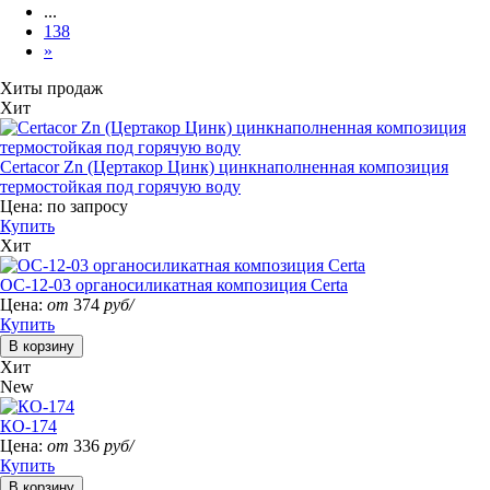
...
138
»
Хиты продаж
Хит
Certacor Zn (Цертакор Цинк) цинкнаполненная композиция
термостойкая под горячую воду
Цена:
по запросу
Купить
Хит
ОС-12-03 органосиликатная композиция Certa
Цена:
от
374
руб/
Купить
Хит
New
КО-174
Цена:
от
336
руб/
Купить