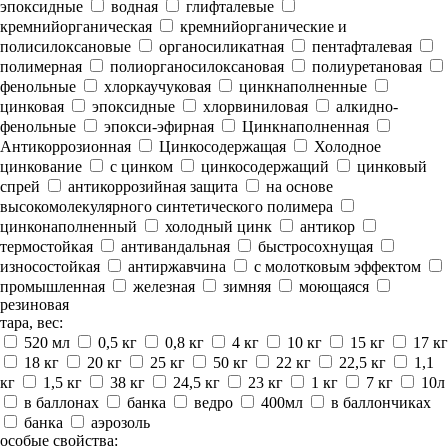
эпоксидные
водная
глифталевые
кремнийорганическая
кремнийорганические и
полисилоксановые
органосиликатная
пентафталевая
полимерная
полиорганосилоксановая
полиуретановая
фенольные
хлоркаучуковая
цинкнаполненные
цинковая
эпоксидные
хлорвиниловая
алкидно-
фенольные
эпокси-эфирная
Цинкнаполненная
Антикоррозионная
Цинкосодержащая
Холодное
цинкование
с цинком
цинкосодержащий
цинковый
спрей
антикоррозийная защита
на основе
высокомолекулярного синтетического полимера
цинконаполненный
холодный цинк
антикор
термостойкая
антивандальная
быстросохнущая
износостойкая
антиржавчина
с молотковым эффектом
промышленная
железная
зимняя
моющаяся
резиновая
тара, вес:
520 мл
0,5 кг
0,8 кг
4 кг
10 кг
15 кг
17 кг
18 кг
20 кг
25 кг
50 кг
22 кг
22,5 кг
1,1
кг
1,5 кг
38 кг
24,5 кг
23 кг
1 кг
7 кг
10л
в баллонах
банка
ведро
400мл
в баллончиках
банка
аэрозоль
особые свойства: