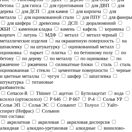
бетона
для гипса
для грунтования
для ДВП
для
дерева
для ДСП
для камня
для кирпича
для
металла
для оцинкованной стали
для ППУ
для фанеры
для шифера
древесина
ДСП
дюралюминий
ЖБИ
каменная кладка
камень
кафель
керамика
кирпич
латунь
МДФ
металл
металл черный
металлические изделия
на окрашенную поверхность
на
шпаклевку
на штукатурку
оцинкованный металл
оцинковка
паркет
плитка
по бетонному полу
по
бетону
по дереву
по металлу
по оцинковке
по
ржавчине
ржавчина
силикатные блоки
сталь
сталь
оцинкованная
стекло
цементные поверхности
черные
и цветные металлы
чугун
шифер
шпатлевка
штукатурка
титановые
разбавитель:
Certacor-R
Thinner
ацетон
Бутилацетат
вода
ксилол (ортоксилол)
Р 646
Р 667
Р-4
Сольв УР
Сольв ЭП
Сольв ЭС
Сольвент
Толуол
Уайт-
спирит (Нефрас)
Сольвин
тип состава:
акрилатная
акриловая
акриловая дисперсия
алкидная
алкидно-уретановая
алкидные
винилово-