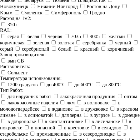
Абакан
Беларусь
Тюмень
Владивосток
Новокузнецк
Нижний Новгород
Ростов на Дону
Крым
Смоленск
Симферополь
Гродно
Расход на 1м2:
350 г
RAL:
серая
белая
черная
7035
9005
жёлтый
коричневая
зеленая
золотая
серебрянка
черный
серый
серебристый
белый
красный
коричневый
Завод производитель:
вмп СВ
Растворитель:
Сольвент
Температура использования:
1200 градусов
до 400°C
до 600°C
до 800°C
Тип Работ:
для наружных работ
лакокрасочная продукция
оптом
лакокрасочные изделия
лкм
в волновахе
в
молодогвардейске
в ждановке
в дружковке
в красном
лимане
в ясиноватой
для зерна
в зугрэсе
в донецке
в доброполье
в константиновке
в лисичанске
в
покровске
в попасной
в крестовке
в селидово
в
старобельске
промышленные
в северодонецке
в