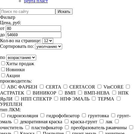
церта пласт
Фильтр
Цена,
руб
:
от
до
Кол-во на странице:
Сортировать по:
по
Хиты продаж
Новинки
Акции
производитель:
ABC ФАРБЕН
CERTA
CERTACOR
VinCORE
АСТРАТЕК
ВИНИКОР
ВМП
ВМП-НЕВА
НПК
ЯрЛИ
НПП СПЕКТР
НПФ ЭМАЛЬ
ТЕРМА
УРЕПЛЕН
тип ЛКМ:
гидроизоляция
гидрофобизатор
грунтовка
грунт-
эмаль
декоративная краска
краска-грунт
лак
очиститель
пластификатор
преобразователь ржавчины
эмаль
Краска
Покрытие
грунт эмаль
защитное