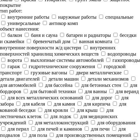
покрытие
тип работ:
внутренние работы
наружные работы
специальные
универсальные
антикор комп
объект нанесения:
балкон
баня и сауна
батареи и радиаторы
беседки
и скамейки
бревенчатый дом
ванная комната
внутренние поверхности ж/д цистерн
внутренних
поверхностей хранилищ химических веществ
водопроводы
ворота
выхлопные системы автомобилей
газопроводы
гараж
гидротехнические сооружения
городской
транспорт
грузовые вагоны
двери металлические
детали двигателей
детали машин
детали механизмов
для автомобилей
для бассейна
для бетонных стен
для
бордюров
для бытовой техники
для ванны
для веранд
для всех металлических оснований
для дорог
для
забора
для кабеля
для камня
для кирпича
для
кованой беседки
для кровли
для крыш
для
лестничных клеток
для лодок
для медицинских
учреждений
для металлоконструкций
для оборудования
для перил
для печей и каминов
для печи
для
подвалов
для пола
для производственных помещений