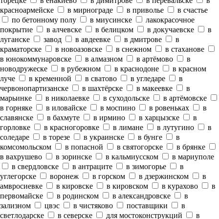
торецке
в енакиево
в димитрове
в перевальске
в
красноармейске
в мирнограде
в приволье
в счастье
по бетонному полу
в миусинске
лакокрасочное
покрытие
в алчевске
в белицком
в докучаевске
в
луганске
завод
в авдеевке
в дмитрове
в
краматорске
в новоазовске
в снежном
в стаханове
в юнокоммунаровске
в алмазном
в артёмово
в
новодружеске
в рубежном
в краснодоне
в красном
луче
в кременной
в сватово
в угледаре
в
червонопартизанске
в шахтёрске
в макеевке
в
марьинке
в николаевке
в суходольске
в артёмовске
в горняке
в иловайске
в моспино
в ровеньках
в
славянске
в бахмуте
в ирмино
в харцызске
в
горловке
в красногоровке
в лимане
в лутугино
в
соледаре
в торезе
в украинске
в бунге
в
комсомольском
в попасной
в святогорске
в брянке
в вахрушево
в зоринске
в кальмиусском
в мариуполе
в свердловске
в антраците
в зимогорье
в
углегорске
воронеж
в горском
в дзержинском
в
амвросиевке
в кировске
в кировском
в курахово
в
первомайске
в родинском
в александровске
в
зализном
цвэс
в чистяково
поставщики
в
светлодарске
в северске
для мостоконструкций
в