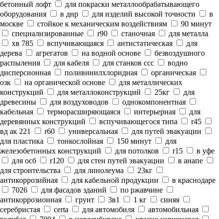
бетонный лофт
для покраски металлообрабатывающего
оборудования
в днр
для изделий высокой точности
в
москве
стойкое к механическим воздействиям
90 минут
специализированные
r90
станочная
для металла
хв 785
вспучивающаяся
антистатическая
для
дерева
агрегатов
на водной основе
безвоздушного
распыления
для кабеля
для станков ссс
водно
дисперсионная
поливинилхлоридная
органическая
озк
на органической основе
для металлических
конструкций
для металлоконструкций
25кг
для
древесины
для воздуховодов
однокомпонентная
кабельная
терморасширяющаяся
интерьерная
для
деревянных конструкций
вспучивающегося типа
r45
вд ак 221
r60
универсальная
для путей эвакуации
для пластика
тонкослойная
150 минут
для
железобетонных конструкций
для потолков
r15
в уфе
для осб
r120
для стен путей эвакуации
в анапе
для строительства
для линолеума
23кг
антикоррозийная
для кабельной продукции
в краснодаре
7026
для фасадов зданий
по ржавчине
антикоррозионная
грунт
3в1
1 кг
синяя
серебристая
certa
для автомобиля
автомобильная