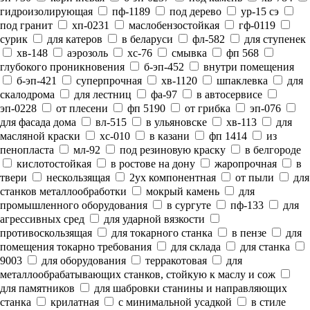
гидроизолирующая
пф-1189
под дерево
ур-15 сэ
под гранит
хп-0231
маслобензостойкая
гф-0119
сурик
для катеров
в беларуси
фл-582
для ступенек
хв-148
аэрозоль
хс-76
смывка
фп 568
глубокого проникновения
б-эп-452
внутри помещения
б-эп-421
суперпрочная
хв-1120
шпаклевка
для
скалодрома
для лестниц
фа-97
в автосервисе
эп-0228
от плесени
фп 5190
от грибка
эп-076
для фасада дома
вл-515
в ульяновске
хв-113
для
масляной краски
хс-010
в казани
фп 1414
из
пенопласта
мл-92
под резиновую краску
в белгороде
кислотостойкая
в ростове на дону
жаропрочная
в
твери
нескользящая
2ух компонентная
от пыли
для
станков металлообработки
мокрый камень
для
промышленного оборудования
в сургуте
пф-133
для
агрессивных сред
для ударной вязкости
противоскользящая
для токарного станка
в пензе
для
помещения токарно требования
для склада
для станка
9003
для оборудования
терракотовая
для
металлообрабатывающих станков, стойкую к маслу и сож
для памятников
для шабровки станины и направляющих
станка
крилатная
с минимальной усадкой
в стиле