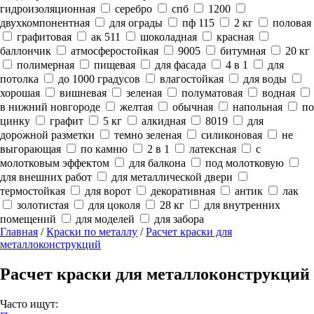
гидроизоляционная
серебро
спб
1200
двухкомпонентная
для ограды
пф 115
2 кг
половая
графитовая
ак 511
шоколадная
красная
баллончик
атмосферостойкая
9005
битумная
20 кг
полимерная
пищевая
для фасада
4 в 1
для
потолка
до 1000 градусов
влагостойкая
для воды
хорошая
вишневая
зеленая
полуматовая
водная
в нижний новгороде
желтая
обычная
напольная
по
цинку
графит
5 кг
алкидная
8019
для
дорожной разметки
темно зеленая
силиконовая
не
выгорающая
по камню
2 в 1
латексная
с
молотковым эффектом
для балкона
под молотковую
для внешних работ
для металлической двери
термостойкая
для ворот
декоративная
антик
лак
золотистая
для цоколя
28 кг
для внутренних
помещений
для моделей
для забора
Главная
/
Краски по металлу
/
Расчет краски для
металлоконструкций
Расчет краски для металлоконструкций
Часто ищут: