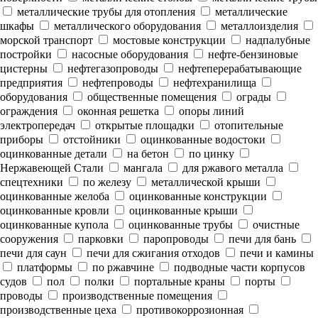
металлические трубы для отопления
металлические
шкафы
металлического оборудования
металлоизделия
морской транспорт
мостовые конструкции
надпалубные
постройки
насосные оборудования
нефте-бензиновые
цистерны
нефтегазопроводы
нефтеперерабатывающие
предприятия
нефтепроводы
нефтехранилища
оборудования
общественные помещения
ограды
ограждения
оконная решетка
опоры линий
электропередач
открытые площадки
отопительные
приборы
отстойники
оцинкованные водостоки
оцинкованные детали
на бетон
по цинку
Нержавеющей Стали
мангала
для ржавого металла
спецтехники
по железу
металлической крыши
оцинкованные желоба
оцинкованные конструкции
оцинкованные кровли
оцинкованные крыши
оцинкованные купола
оцинкованные трубы
очистные
сооружения
парковки
паропроводы
печи для бань
печи для саун
печи для сжигания отходов
печи и камины
платформы
по ржавчине
подводные части корпусов
судов
пол
полки
портальные краны
порты
проводы
производственные помещения
производственные цеха
противокоррозионная