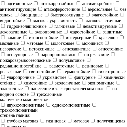
адгезионные
антикоррозийные
антимикробные
антисептирующие
атмосферостойкие
аэрозольные
без
запаха
биоцидные
быстросохнущие
влагостойкие
водостойкие
высокая укрывистость
высокоэластичные
гидроизоляционные
глянцевые
дезактивируемые
декоративные
жаропрочные
жаростойкие
защитные
зимние
износостойкие
интерьерные
кракелюр
масляные
матовые
молотковые
моющиеся
негорючие
нетоксичные
огнезащитные
огнестойкие
огнеупорные
паропроницаемые
по ржавчине
пожаровзрывобезопасные
полуматовые
радиационностойкие
разметочные
резиновые
рельефные
светостойкие
термостойкие
тиксотропные
ударопрочные
укрывистые
фактурные
химически
стойкие
химстойкие
экологичные
экономичные
эластичные
нанесение в электростатическом поле
на
водной основе
трехслойные
количество компонентов:
двухкомпонентные
однокомпонентные
трёхкомпонентный
степень глянца:
глубоко матовая
глянцевая
матовая
полуглянцевая
полуматовая