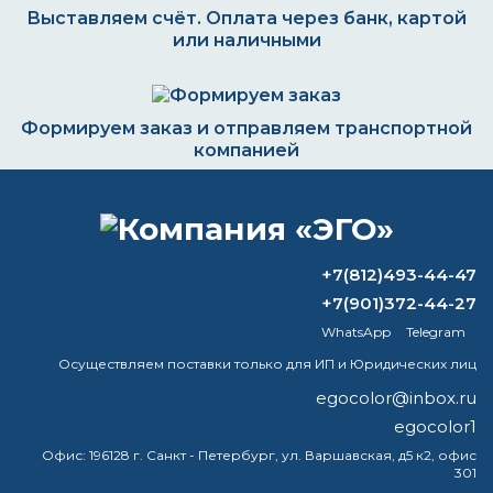
Выставляем счёт. Оплата через банк, картой
или наличными
Формируем заказ и отправляем транспортной
компанией
ВОПРОС-ОТВЕТ
+7(812)493-44-47
+7(901)372-44-27
Сколько сохнет жидкая кровля?
WhatsApp
Telegram
Осуществляем поставки только для ИП и Юридических лиц
Чем можно покрасить печь камин?
egocolor@inbox.ru
Что произойдет, если сразу после
egocolor1
покраски пойдет дождь?
Офис:
196128 г. Санкт - Петербург, ул. Варшавская, д5 к2, офис
301