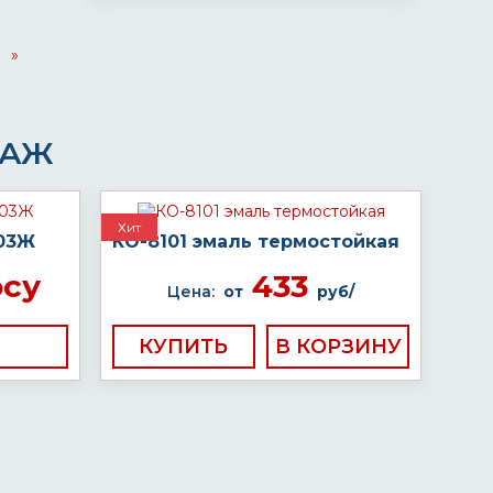
»
ДАЖ
Хит
-03Ж
КО-8101 эмаль термостойкая
осу
433
Цена:
от
руб/
КУПИТЬ