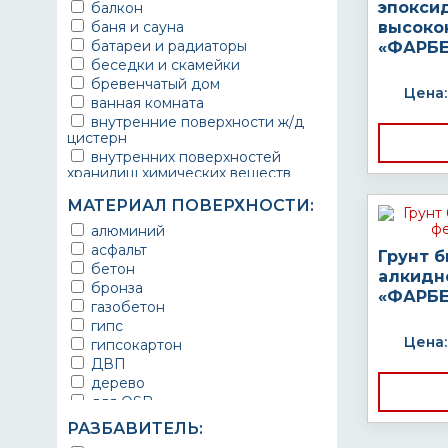
эпокси
балкон
баня и сауна
высоко
батареи и радиаторы
«ФАРБЕ
беседки и скамейки
бревенчатый дом
Цена:
ванная комната
внутренние поверхности ж/д
цистерн
внутренних поверхностей
хранилищ химических веществ
водопроводы
МАТЕРИАЛ ПОВЕРХНОСТИ:
ворота
выхлопные системы
алюминий
автомобилей
асфальт
Грунт 
газопроводы
бетон
алкидн
гараж
бронза
«ФАРБЕ
гидротехнические сооружения
газобетон
городской транспорт
гипс
грузовые вагоны
Цена:
гипсокартон
двери металлические
ДВП
детали двигателей
дерево
детали машин
для OSB
детали механизмов
для бетона
РАЗБАВИТЕЛЬ:
для автомобилей
для гипса