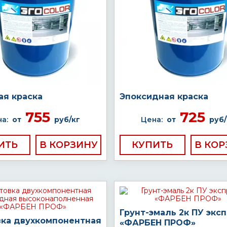
ая краска
Эпоксидная краска
755
725
а:
от
руб/кг
Цена:
от
руб/
ИТЬ
КУПИТЬ
Грунт-эмаль 2к ПУ экс
вка двухкомпонентная
«ФАРБЕН ПРОФ»