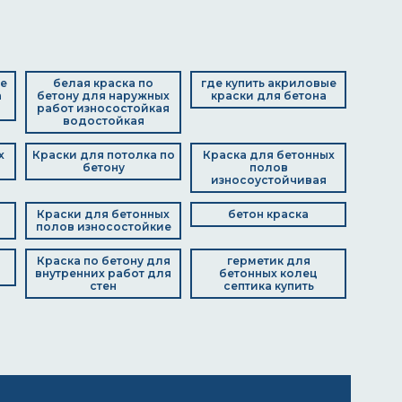
е
белая краска по
где купить акриловые
а
бетону для наружных
краски для бетона
работ износостойкая
водостойкая
х
Краски для потолка по
Краска для бетонных
бетону
полов
износоустойчивая
Краски для бетонных
бетон краска
полов износостойкие
Краска по бетону для
герметик для
внутренних работ для
бетонных колец
стен
септика купить