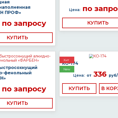
дная
по запро
наполненная
Цена:
Н ПРОФ»
по запросу
КУПИТЬ
КУПИТЬ
Хит
КО-174
быстросохнущий
New
336
о-фенольный
Цена:
от
руб/
Н»
по запросу
КУПИТЬ
КУПИТЬ