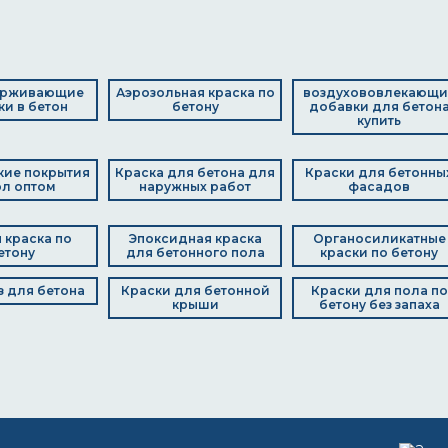
ерживающие
Аэрозольная краска по
воздухововлекающи
и в бетон
бетону
добавки для бетон
купить
кие покрытия
Краска для бетона для
Краски для бетонны
ол оптом
наружных работ
фасадов
 краска по
Эпоксидная краска
Органосиликатные
етону
для бетонного пола
краски по бетону
 для бетона
Краски для бетонной
Краски для пола по
крыши
бетону без запаха