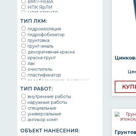
ВМП-НЕВА
НПК ЯрЛИ
НПП СПЕКТР
НПФ ЭМАЛЬ
ТИП ЛКМ:
ТЕРМА
гидроизоляция
УРЕПЛЕН
гидрофобизатор
грунтовка
грунт-эмаль
декоративная краска
краска-грунт
Цинков
лак
очиститель
Цен
пластификатор
преобразователь ржавчины
КУП
эмаль
ТИП РАБОТ:
Краска
внутренние работы
Покрытие
наружные работы
грунт эмаль
специальные
защитное покрытие
универсальные
антикор комп
ОБЪЕКТ НАНЕСЕНИЯ:
Грунто