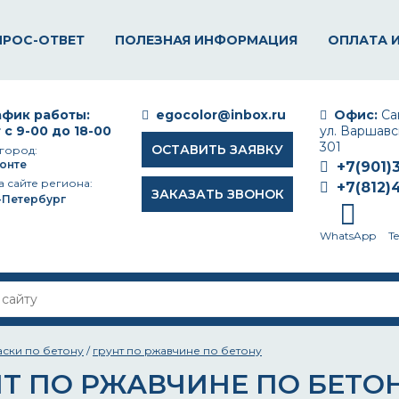
ПРОС-ОТВЕТ
ПОЛЕЗНАЯ ИНФОРМАЦИЯ
ОПЛАТА 
фик работы:
egocolor@inbox.ru
Офис:
Сан
 с 9-00 до 18-00
ул. Варшавск
301
ОСТАВИТЬ ЗАЯВКУ
город:
онте
+7(901)
а сайте региона:
+7(812)
ЗАКАЗАТЬ ЗВОНОК
-Петербург
WhatsApp
T
аски по бетону
/
грунт по ржавчине по бетону
НТ ПО РЖАВЧИНЕ ПО БЕТО