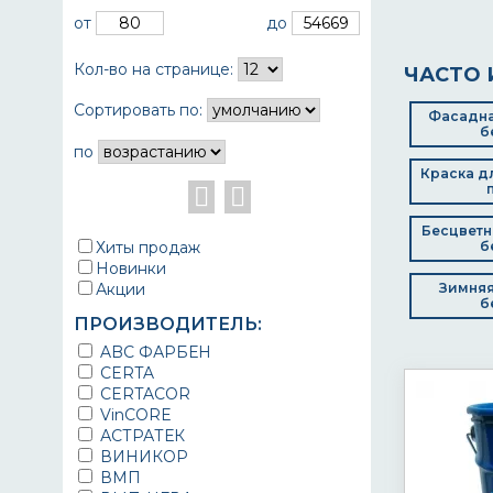
от
до
Кол-во на странице:
ЧАСТО 
Сортировать по:
Фасадна
б
по
Краска д
Бесцветн
Хиты продаж
б
Новинки
Акции
Зимняя
б
ПРОИЗВОДИТЕЛЬ:
ABC ФАРБЕН
CERTA
CERTACOR
VinCORE
АСТРАТЕК
ВИНИКОР
ВМП