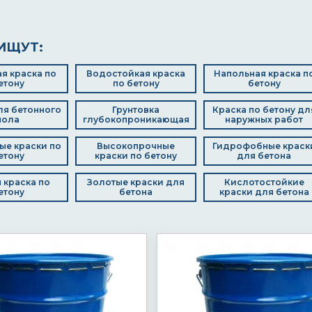
ИЩУТ:
я краска по
Водостойкая краска
Напольная краска п
етону
по бетону
бетону
ля бетонного
Грунтовка
Краска по бетону дл
пола
глубокопроникающая
наружных работ
ые краски по
Высокопрочные
Гидрофобные краск
етону
краски по бетону
для бетона
 краска по
Золотые краски для
Кислотостойкие
етону
бетона
краски для бетона