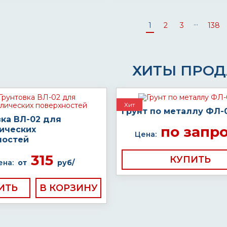
...
1
2
3
138
ХИТЫ ПРО
Хит
Грунт по металлу ФЛ
вка ВЛ-02 для
по запр
ических
Цена:
ностей
315
КУПИТЬ
ена:
от
руб/
ИТЬ