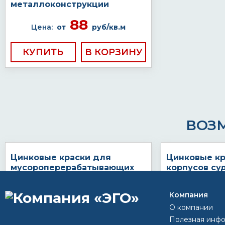
металлоконструкции
88
Цена:
от
руб/кв.м
КУПИТЬ
ВОЗ
Цинковые краски для
Цинковые кр
мусороперерабатывающих
корпусов су
заводов
по
Цена:
по запросу
Компания
Цена:
О компании
К
Полезная инф