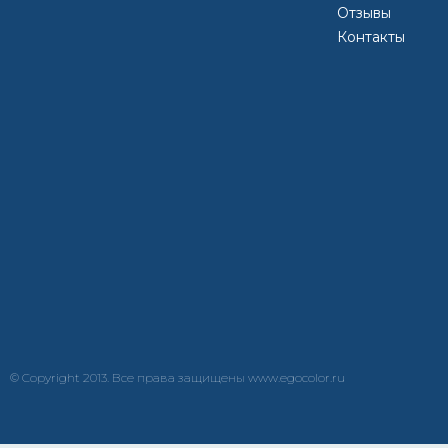
КУПИТЬ
Отзывы
Контакты
Каковы недостатки цинкового покрытия
Органосиликатные композиции — харак
преимущества для надежной защиты ме
© Copyright 2013. Все права защищены www.egocolor.ru
краска
эмаль
металлу
купить
грунт
металла
eg