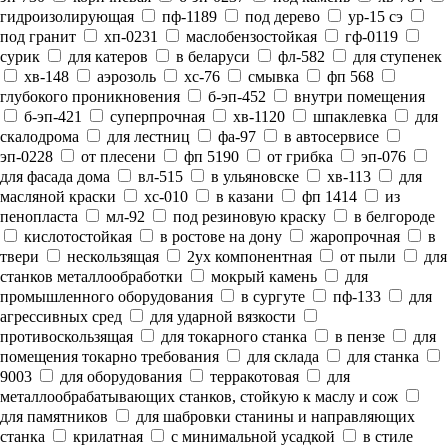
гидроизолирующая
пф-1189
под дерево
ур-15 сэ
под гранит
хп-0231
маслобензостойкая
гф-0119
сурик
для катеров
в беларуси
фл-582
для ступенек
хв-148
аэрозоль
хс-76
смывка
фп 568
глубокого проникновения
б-эп-452
внутри помещения
б-эп-421
суперпрочная
хв-1120
шпаклевка
для
скалодрома
для лестниц
фа-97
в автосервисе
эп-0228
от плесени
фп 5190
от грибка
эп-076
для фасада дома
вл-515
в ульяновске
хв-113
для
масляной краски
хс-010
в казани
фп 1414
из
пенопласта
мл-92
под резиновую краску
в белгороде
кислотостойкая
в ростове на дону
жаропрочная
в
твери
нескользящая
2ух компонентная
от пыли
для
станков металлообработки
мокрый камень
для
промышленного оборудования
в сургуте
пф-133
для
агрессивных сред
для ударной вязкости
противоскользящая
для токарного станка
в пензе
для
помещения токарно требования
для склада
для станка
9003
для оборудования
терракотовая
для
металлообрабатывающих станков, стойкую к маслу и сож
для памятников
для шабровки станины и направляющих
станка
крилатная
с минимальной усадкой
в стиле