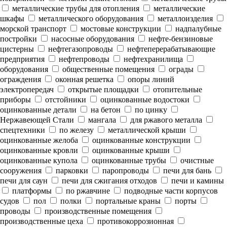
металлические трубы для отопления
металлические
шкафы
металлического оборудования
металлоизделия
морской транспорт
мостовые конструкции
надпалубные
постройки
насосные оборудования
нефте-бензиновые
цистерны
нефтегазопроводы
нефтеперерабатывающие
предприятия
нефтепроводы
нефтехранилища
оборудования
общественные помещения
ограды
ограждения
оконная решетка
опоры линий
электропередач
открытые площадки
отопительные
приборы
отстойники
оцинкованные водостоки
оцинкованные детали
на бетон
по цинку
Нержавеющей Стали
мангала
для ржавого металла
спецтехники
по железу
металлической крыши
оцинкованные желоба
оцинкованные конструкции
оцинкованные кровли
оцинкованные крыши
оцинкованные купола
оцинкованные трубы
очистные
сооружения
парковки
паропроводы
печи для бань
печи для саун
печи для сжигания отходов
печи и камины
платформы
по ржавчине
подводные части корпусов
судов
пол
полки
портальные краны
порты
проводы
производственные помещения
производственные цеха
противокоррозионная