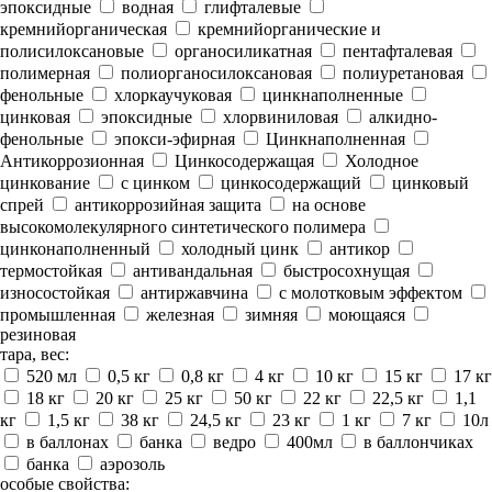
эпоксидные
водная
глифталевые
кремнийорганическая
кремнийорганические и
полисилоксановые
органосиликатная
пентафталевая
полимерная
полиорганосилоксановая
полиуретановая
фенольные
хлоркаучуковая
цинкнаполненные
цинковая
эпоксидные
хлорвиниловая
алкидно-
фенольные
эпокси-эфирная
Цинкнаполненная
Антикоррозионная
Цинкосодержащая
Холодное
цинкование
с цинком
цинкосодержащий
цинковый
спрей
антикоррозийная защита
на основе
высокомолекулярного синтетического полимера
цинконаполненный
холодный цинк
антикор
термостойкая
антивандальная
быстросохнущая
износостойкая
антиржавчина
с молотковым эффектом
промышленная
железная
зимняя
моющаяся
резиновая
тара, вес:
520 мл
0,5 кг
0,8 кг
4 кг
10 кг
15 кг
17 кг
18 кг
20 кг
25 кг
50 кг
22 кг
22,5 кг
1,1
кг
1,5 кг
38 кг
24,5 кг
23 кг
1 кг
7 кг
10л
в баллонах
банка
ведро
400мл
в баллончиках
банка
аэрозоль
особые свойства: