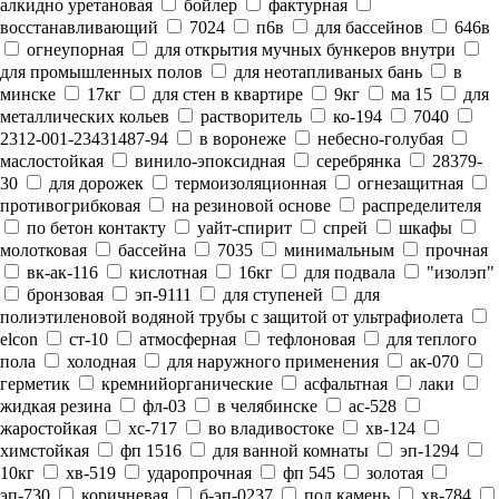
алкидно уретановая
бойлер
фактурная
восстанавливающий
7024
п6в
для бассейнов
646в
огнеупорная
для открытия мучных бункеров внутри
для промышленных полов
для неотапливаных бань
в
минске
17кг
для стен в квартире
9кг
ма 15
для
металлических кольев
растворитель
ко-194
7040
2312-001-23431487-94
в воронеже
небесно-голубая
маслостойкая
винило-эпоксидная
серебрянка
28379-
30
для дорожек
термоизоляционная
огнезащитная
противогрибковая
на резиновой основе
распределителя
по бетон контакту
уайт-спирит
спрей
шкафы
молотковая
бассейна
7035
минимальным
прочная
вк-ак-116
кислотная
16кг
для подвала
"изолэп"
бронзовая
эп-9111
для ступеней
для
полиэтиленовой водяной трубы с защитой от ультрафиолета
elcon
ст-10
атмосферная
тефлоновая
для теплого
пола
холодная
для наружного применения
ак-070
герметик
кремнийорганические
асфальтная
лаки
жидкая резина
фл-03
в челябинске
ас-528
жаростойкая
хс-717
во владивостоке
хв-124
химстойкая
фп 1516
для ванной комнаты
эп-1294
10кг
хв-519
ударопрочная
фп 545
золотая
эп-730
коричневая
б-эп-0237
под камень
хв-784