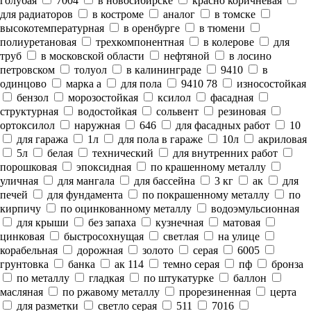
голубая
7004
в новосибирске
красно коричневая
для радиаторов
в костроме
аналог
в томске
высокотемпературная
в оренбурге
в тюмени
полиуретановая
трехкомпонентная
в колерове
для
труб
в московской области
нефтяной
в лосино
петровском
толуол
в калининграде
9410
в
одинцово
марка а
для пола
9410 78
износостойкая
бензол
морозостойкая
ксилол
фасадная
структурная
водостойкая
сольвент
резиновая
ортоксилол
наружная
646
для фасадных работ
10
для гаража
1л
для пола в гараже
10л
акриловая
5л
белая
технический
для внутренних работ
порошковая
эпоксидная
по крашенному металлу
уличная
для мангала
для бассейна
3 кг
ак
для
печей
для фундамента
по покрашенному металлу
по
кирпичу
по оцинкованному металлу
водоэмульсионная
для крыши
без запаха
кузнечная
матовая
цинковая
быстросохнущая
светлая
на улице
корабельная
дорожная
золото
серая
6005
грунтовка
банка
ак 114
темно серая
пф
бронза
по металлу
гладкая
по штукатурке
баллон
масляная
по ржавому металлу
прорезиненная
церта
для разметки
светло серая
511
7016