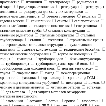
профнастил
птичники
путепроводы
радиаторы и
батареи
радиаторы отопления
резервуары
резервуары
для навоза
резервуары для сыпучих материалов
резервуары хим.веществ
речной транспорт
решетки
садовая мебель
свинарники
сейфы
сельхозтехника
силосные башни
складские помещения
спецтехника
стальные дымовые трубы
стальные конструкции
стальные радиаторы
стальные резервуары
стальные
трубопроводы
станки
стеллажи
строительные краны
строительные металлоконструкции
суда ледового
плавания
судовые конструкции
технические бассейны
технологические оборудования
торговые помещения
торцы
тракторы
трубопроводов
баки-аккумуляторы
трубопроводы
трубопроводы для горячей воды
трубопроводы для холодной воды
под питьевую воду
трубы
сварные швы
фасад
межоперационное
хранение
фасадная
хранилища
хранилища ГСМ
хранилища минеральных удобрений
цистерны
цоколь
черные и цветные металлы
чугунные батареи
эстакады
для металла
для защиты металлов от коррозии
материал поверхности:
алюминий
асфальт
бетон
бронза
газобетон
гипс
гипсокартон
ДВП
дерево
для OSB
для