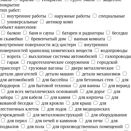
покрытие
тип работ:
внутренние работы
наружные работы
специальные
универсальные
антикор комп
объект нанесения:
балкон
баня и сауна
батареи и радиаторы
беседки
и скамейки
бревенчатый дом
ванная комната
внутренние поверхности ж/д цистерн
внутренних
поверхностей хранилищ химических веществ
водопроводы
ворота
выхлопные системы автомобилей
газопроводы
гараж
гидротехнические сооружения
городской
транспорт
грузовые вагоны
двери металлические
детали двигателей
детали машин
детали механизмов
для автомобилей
для бассейна
для бетонных стен
для
бордюров
для бытовой техники
для ванны
для веранд
для всех металлических оснований
для дорог
для
забора
для кабеля
для камня
для кирпича
для
кованой беседки
для кровли
для крыш
для
лестничных клеток
для лодок
для медицинских
учреждений
для металлоконструкций
для оборудования
для перил
для печей и каминов
для печи
для
подвалов
для пола
для производственных помещений