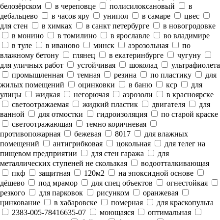
белозёрском
в череповце
полисилоксановый
в
дебальцево
в часов яру
унипол
в самаре
цвес
для стен
в химках
в санкт петербурге
в новогродовке
в монино
в томилино
в ярославле
во владимире
в туле
в иваново
минск
аэрозольная
по
влажному бетону
глянец
в екатеринбурге
чугуну
для уличных работ
устойчивая
шоколад
ультрафиолета
промышленная
темная
резина
по пластику
для
жилых помещений
оцинковки
в баню
кср
для
улицы
жидкая
негорючая
аэрозоли
в красноярске
светоотражаемая
жидкий пластик
двигателя
для
ванной
для отмостки
гидроизоляция
по старой краске
светоотражающая
темно коричневая
противопожарная
бежевая
8017
для влажных
помещений
антигрибковая
цокольная
для телег на
пищевом предприятии
для стен гаража
для
металлических ступеней не скользкая
водоотталкивающая
пкф
защитная
120м2
на эпоксидной основе
дёшево
под мрамор
для спец объектов
огнестойкая
резкого
для парковок
рисунком
оранжевая
цинкование
в хабаровске
померная
для краскопульта
2383-005-78416635-07
моющаяся
оптимальная