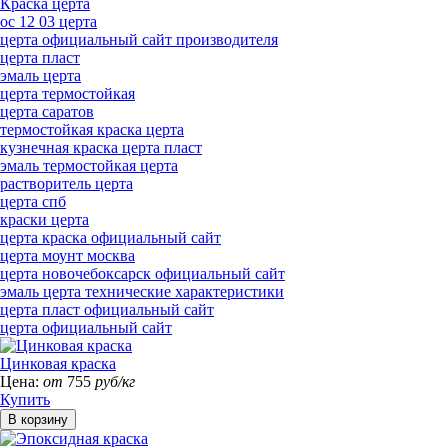
Краска церта
ос 12 03 церта
церта официальный сайт производителя
церта пласт
эмаль церта
церта термостойкая
церта саратов
термостойкая краска церта
кузнечная краска церта пласт
эмаль термостойкая церта
растворитель церта
церта спб
краски церта
церта краска официальный сайт
церта моунт москва
церта новочебоксарск официальный сайт
эмаль церта технические характеристики
церта пласт официальный сайт
церта официальный сайт
Цинковая краска
Цена:
от
755
руб/кг
Купить