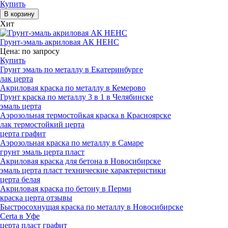
Купить
Хит
Грунт-эмаль акриловая АК НЕНС
Цена:
по запросу
Купить
Грунт эмаль по металлу в Екатеринбурге
лак церта
Акриловая краска по металлу в Кемерово
Грунт краска по металлу 3 в 1 в Челябинске
эмаль церта
Аэрозольная термостойкая краска в Красноярске
лак термостойкий церта
церта графит
Аэрозольная краска по металлу в Самаре
грунт эмаль церта пласт
Акриловая краска для бетона в Новосибирске
эмаль церта пласт технические характеристики
церта белая
Акриловая краска по бетону в Перми
краска церта отзывы
Быстросохнущая краска по металлу в Новосибирске
Certa в Уфе
церта пласт графит