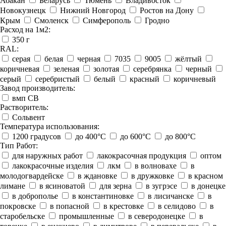
Абакан
Беларусь
Тюмень
Владивосток
Новокузнецк
Нижний Новгород
Ростов на Дону
Крым
Смоленск
Симферополь
Гродно
Расход на 1м2:
350 г
RAL:
серая
белая
черная
7035
9005
жёлтый
коричневая
зеленая
золотая
серебрянка
черный
серый
серебристый
белый
красный
коричневый
Завод производитель:
вмп СВ
Растворитель:
Сольвент
Температура использования:
1200 градусов
до 400°C
до 600°C
до 800°C
Тип Работ:
для наружных работ
лакокрасочная продукция
оптом
лакокрасочные изделия
лкм
в волновахе
в
молодогвардейске
в ждановке
в дружковке
в красном
лимане
в ясиноватой
для зерна
в зугрэсе
в донецке
в доброполье
в константиновке
в лисичанске
в
покровске
в попасной
в крестовке
в селидово
в
старобельске
промышленные
в северодонецке
в