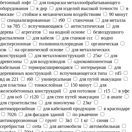
бетонный лофт
для покраски металлообрабатывающего
оборудования
в днр
для изделий высокой точности
в
москве
стойкое к механическим воздействиям
90 минут
специализированные
r90
станочная
для металла
хв 785
вспучивающаяся
антистатическая
для
дерева
агрегатов
на водной основе
безвоздушного
распыления
для кабеля
для станков ссс
водно
дисперсионная
поливинилхлоридная
органическая
озк
на органической основе
для металлических
конструкций
для металлоконструкций
25кг
для
древесины
для воздуховодов
однокомпонентная
кабельная
терморасширяющаяся
интерьерная
для
деревянных конструкций
вспучивающегося типа
r45
вд ак 221
r60
универсальная
для путей эвакуации
для пластика
тонкослойная
150 минут
для
железобетонных конструкций
для потолков
r15
в уфе
для осб
r120
для стен путей эвакуации
в анапе
для строительства
для линолеума
23кг
антикоррозийная
для кабельной продукции
в краснодаре
7026
для фасадов зданий
по ржавчине
антикоррозионная
грунт
3в1
1 кг
синяя
серебристая
certa
для автомобиля
автомобильная