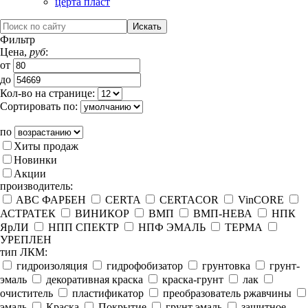
церта пласт
Фильтр
Цена,
руб
:
от
до
Кол-во на странице:
Сортировать по:
по
Хиты продаж
Новинки
Акции
производитель:
ABC ФАРБЕН
CERTA
CERTACOR
VinCORE
АСТРАТЕК
ВИНИКОР
ВМП
ВМП-НЕВА
НПК
ЯрЛИ
НПП СПЕКТР
НПФ ЭМАЛЬ
ТЕРМА
УРЕПЛЕН
тип ЛКМ:
гидроизоляция
гидрофобизатор
грунтовка
грунт-
эмаль
декоративная краска
краска-грунт
лак
очиститель
пластификатор
преобразователь ржавчины
эмаль
Краска
Покрытие
грунт эмаль
защитное