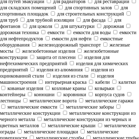
для путей эвакуации
для радиаторов
для реставрации
для складских помещений
для спортивных залов
для
спортивных площадок
для строительных конструкций
для труб
для трубной изоляции
для фасада
для
фонтанов
для цоколя
для штукатурки
дорожная
дорожная техника
емкости
емкости для воды
емкости
для нефтепродуктов
емкости для нефти
емкостные
оборудования
железнодорожный транспорт
железные
мосты
железобетонные изделия
железобетонные
конструкции
защита от плесени
изделия для
нефтехимических предприятий
изделия для химических
предприятий
изделия из алюминия
изделия из
оцинкованной стали
изделия из стали
изделия
машиностроения
интерьерная краска
кабели
калитки
кованые изделия
козловые краны
козырьки
контейнеры
конюшни
коровники
корпуса судов
лестницы
металлические ворота
металлические гаражи
металлические емкости
металлические заборы
металлические конструкции
металлические конструкции из
черного металла
металлические конструкции из черных и
цветных металлов
металлические крыши
металлические
ограды
металлические площадки
металлические
поверхности
металлические столбы
металлические трубы