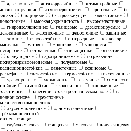
адгезионные
антикоррозийные
антимикробные
антисептирующие
атмосферостойкие
аэрозольные
без
запаха
биоцидные
быстросохнущие
влагостойкие
водостойкие
высокая укрывистость
высокоэластичные
гидроизоляционные
глянцевые
дезактивируемые
декоративные
жаропрочные
жаростойкие
защитные
зимние
износостойкие
интерьерные
кракелюр
масляные
матовые
молотковые
моющиеся
негорючие
нетоксичные
огнезащитные
огнестойкие
огнеупорные
паропроницаемые
по ржавчине
пожаровзрывобезопасные
полуматовые
радиационностойкие
разметочные
резиновые
рельефные
светостойкие
термостойкие
тиксотропные
ударопрочные
укрывистые
фактурные
химически
стойкие
химстойкие
экологичные
экономичные
эластичные
нанесение в электростатическом поле
на
водной основе
трехслойные
количество компонентов:
двухкомпонентные
однокомпонентные
трёхкомпонентный
степень глянца:
глубоко матовая
глянцевая
матовая
полуглянцевая
полуматовая