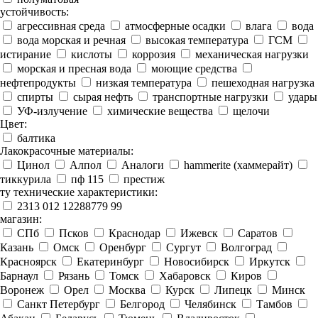
устойчивость:
агрессивная среда
атмосферные осадки
влага
вода
вода морская и речная
высокая температура
ГСМ
истирание
кислоты
коррозия
механическая нагрузки
морская и пресная вода
моющие средства
нефтепродукты
низкая температура
пешеходная нагрузка
спирты
сырая нефть
транспортные нагрузки
удары
УФ-излучение
химические вещества
щелочи
Цвет:
балтика
Лакокрасочные материалы:
Цинол
Алпол
Аналоги
hammerite (хаммерайт)
тиккурила
пф 115
престиж
ту технические характеристики:
2313 012 12288779 99
магазин:
СПб
Псков
Краснодар
Ижевск
Саратов
Казань
Омск
Оренбург
Сургут
Волгоград
Красноярск
Екатеринбург
Новосибирск
Иркутск
Барнаул
Рязань
Томск
Хабаровск
Киров
Воронеж
Орел
Москва
Курск
Липецк
Минск
Санкт Петербург
Белгород
Челябинск
Тамбов