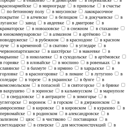
торецке
в енакиево
в димитрове
в перевальске
в
красноармейске
в мирнограде
в приволье
в счастье
по бетонному полу
в миусинске
лакокрасочное
покрытие
в алчевске
в белицком
в докучаевске
в
луганске
завод
в авдеевке
в дмитрове
в
краматорске
в новоазовске
в снежном
в стаханове
в юнокоммунаровске
в алмазном
в артёмово
в
новодружеске
в рубежном
в краснодоне
в красном
луче
в кременной
в сватово
в угледаре
в
червонопартизанске
в шахтёрске
в макеевке
в
марьинке
в николаевке
в суходольске
в артёмовске
в горняке
в иловайске
в моспино
в ровеньках
в
славянске
в бахмуте
в ирмино
в харцызске
в
горловке
в красногоровке
в лимане
в лутугино
в
соледаре
в торезе
в украинске
в бунге
в
комсомольском
в попасной
в святогорске
в брянке
в вахрушево
в зоринске
в кальмиусском
в мариуполе
в свердловске
в антраците
в зимогорье
в
углегорске
воронеж
в горском
в дзержинском
в
амвросиевке
в кировске
в кировском
в курахово
в
первомайске
в родинском
в александровске
в
зализном
цвэс
в чистяково
поставщики
в
светлодарске
в северске
для мостоконструкций
в