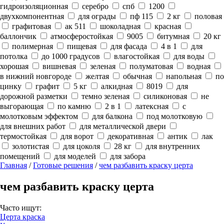
гидроизоляционная
серебро
спб
1200
двухкомпонентная
для ограды
пф 115
2 кг
половая
графитовая
ак 511
шоколадная
красная
баллончик
атмосферостойкая
9005
битумная
20 кг
полимерная
пищевая
для фасада
4 в 1
для
потолка
до 1000 градусов
влагостойкая
для воды
хорошая
вишневая
зеленая
полуматовая
водная
в нижний новгороде
желтая
обычная
напольная
по
цинку
графит
5 кг
алкидная
8019
для
дорожной разметки
темно зеленая
силиконовая
не
выгорающая
по камню
2 в 1
латексная
с
молотковым эффектом
для балкона
под молотковую
для внешних работ
для металлической двери
термостойкая
для ворот
декоративная
антик
лак
золотистая
для цоколя
28 кг
для внутренних
помещений
для моделей
для забора
Главная
/
Готовые решения
/
чем разбавить краску церта
чем разбавить краску церта
Часто ищут:
Церта краска