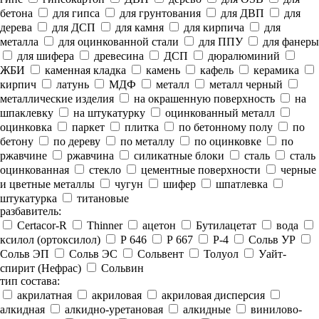
бетона
для гипса
для грунтования
для ДВП
для
дерева
для ДСП
для камня
для кирпича
для
металла
для оцинкованной стали
для ППУ
для фанеры
для шифера
древесина
ДСП
дюралюминий
ЖБИ
каменная кладка
камень
кафель
керамика
кирпич
латунь
МДФ
металл
металл черный
металлические изделия
на окрашенную поверхность
на
шпаклевку
на штукатурку
оцинкованный металл
оцинковка
паркет
плитка
по бетонному полу
по
бетону
по дереву
по металлу
по оцинковке
по
ржавчине
ржавчина
силикатные блоки
сталь
сталь
оцинкованная
стекло
цементные поверхности
черные
и цветные металлы
чугун
шифер
шпатлевка
штукатурка
титановые
разбавитель:
Certacor-R
Thinner
ацетон
Бутилацетат
вода
ксилол (ортоксилол)
Р 646
Р 667
Р-4
Сольв УР
Сольв ЭП
Сольв ЭС
Сольвент
Толуол
Уайт-
спирит (Нефрас)
Сольвин
тип состава:
акрилатная
акриловая
акриловая дисперсия
алкидная
алкидно-уретановая
алкидные
винилово-