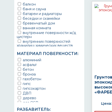
балкон
баня и сауна
батареи и радиаторы
беседки и скамейки
бревенчатый дом
ванная комната
внутренние поверхности ж/д
цистерн
внутренних поверхностей
хранилищ химических веществ
водопроводы
МАТЕРИАЛ ПОВЕРХНОСТИ:
ворота
выхлопные системы
алюминий
автомобилей
асфальт
газопроводы
бетон
гараж
бронза
Грунто
гидротехнические сооружения
газобетон
эпокси
городской транспорт
гипс
высоко
грузовые вагоны
гипсокартон
«ФАРБЕ
двери металлические
ДВП
детали двигателей
дерево
детали машин
для OSB
Цена:
детали механизмов
для бетона
РАЗБАВИТЕЛЬ:
для автомобилей