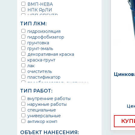
ВМП-НЕВА
НПК ЯрЛИ
НПП СПЕКТР
НПФ ЭМАЛЬ
ТИП ЛКМ:
ТЕРМА
гидроизоляция
УРЕПЛЕН
гидрофобизатор
грунтовка
грунт-эмаль
декоративная краска
краска-грунт
лак
очиститель
Цинков
пластификатор
преобразователь ржавчины
эмаль
ТИП РАБОТ:
Краска
внутренние работы
Покрытие
наружные работы
грунт эмаль
Цен
специальные
защитное покрытие
универсальные
КУП
антикор комп
ОБЪЕКТ НАНЕСЕНИЯ: