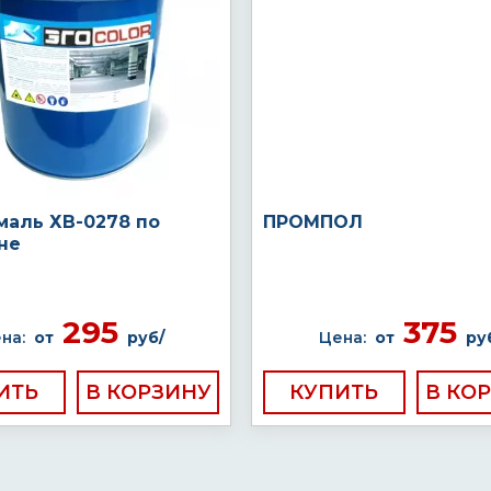
маль ХВ-0278 по
ПРОМПОЛ
не
295
375
на:
от
руб/
Цена:
от
ру
ИТЬ
КУПИТЬ