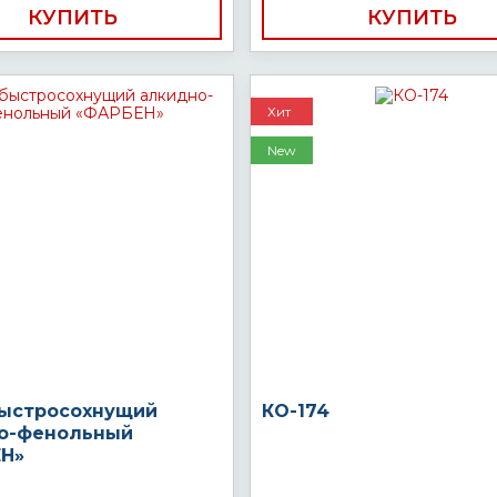
КУПИТЬ
КУПИТЬ
Хит
New
быстросохнущий
КО-174
о-фенольный
Н»