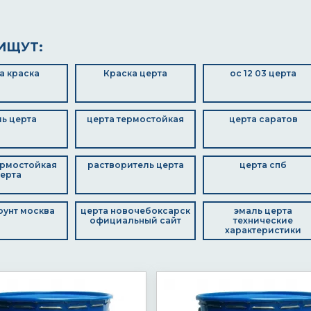
ИЩУТ:
а краска
Краска церта
ос 12 03 церта
ь церта
церта термостойкая
церта саратов
ермостойкая
растворитель церта
церта спб
ерта
оунт москва
церта новочебоксарск
эмаль церта
официальный сайт
технические
характеристики