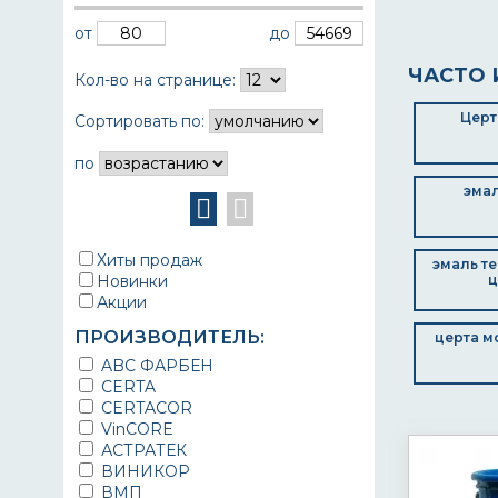
от
до
ЧАСТО 
Кол-во на странице:
Церт
Сортировать по:
по
эмал
Хиты продаж
эмаль т
Новинки
ц
Акции
ПРОИЗВОДИТЕЛЬ:
церта м
ABC ФАРБЕН
CERTA
CERTACOR
VinCORE
АСТРАТЕК
ВИНИКОР
ВМП