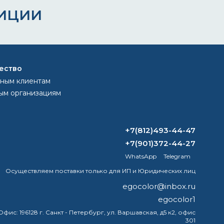
ИЦИИ
ество
ным клиентам
ым организациям
+7(812)493-44-47
+7(901)372-44-27
WhatsApp
Telegram
Осуществляем поставки только для ИП и Юридических лиц
egocolor@inbox.ru
egocolor1
Офис:
196128 г. Санкт - Петербург, ул. Варшавская, д5 к2, офис
301