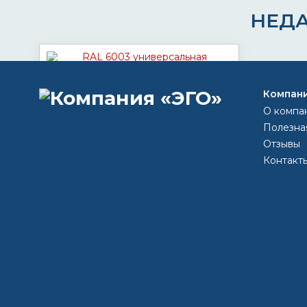
НЕД
RAL 6003 универсальная
Компан
аэрозольная краска
О компа
по запросу
Полезна
Цена:
Отзывы
Контакт
КУПИТЬ