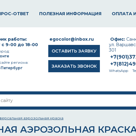
ПРОС-ОТВЕТ
ПОЛЕЗНАЯ ИНФОРМАЦИЯ
ОПЛАТА 
ик работы:
egocolor@inbox.ru
Офис:
Санк
 с 9-00 до 18-00
ул. Варшавск
301
ОСТАВИТЬ ЗАЯВКУ
ород:
онте
+7(901)3
сайте региона:
+7(812)4
ЗАКАЗАТЬ ЗВОНОК
-Петербург
WhatsApp
T
версальная аэрозольная краска
НАЯ АЭРОЗОЛЬНАЯ КРАСК