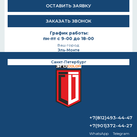
ОСТАВИТЬ ЗАЯВКУ
ЗАКАЗАТЬ ЗВОНОК
График работы:
пн-пт с 9-00 до 18-00
Ваш город:
Эль-Монте
Вы на сайте региона:
Санкт-Петербург
+7(812)493-44-47
Осуществляем поставки только для ИП и
Юридических лиц
КАТАЛОГ
+7(812)493-44-47
+7(901)372-44-27
WhatsApp
Telegram
Главная
/
Вопрос-ответ
/
Какой растворитель растворяет лак?