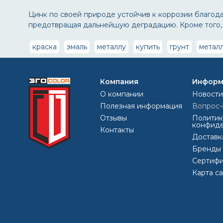
Цинк по своей природе устойчив к коррозии благода
предотвращая дальнейшую деградацию. Кроме того, с
краска
эмаль
металлу
купить
грунт
метал
Компания
Информ
О компании
Новости
Полезная информация
Вопрос-
Отзывы
Политик
конфиде
Контакты
Доставк
Бренды
Сертифи
Карта с