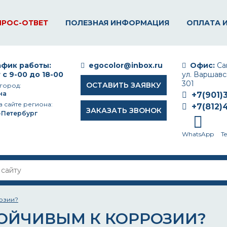
ПРОС-ОТВЕТ
ПОЛЕЗНАЯ ИНФОРМАЦИЯ
ОПЛАТА 
фик работы:
egocolor@inbox.ru
Офис:
Сан
 с 9-00 до 18-00
ул. Варшавск
301
ОСТАВИТЬ ЗАЯВКУ
город:
на
+7(901)
а сайте региона:
+7(812)
ЗАКАЗАТЬ ЗВОНОК
-Петербург
WhatsApp
T
розии?
ТОЙЧИВЫМ К КОРРОЗИИ?