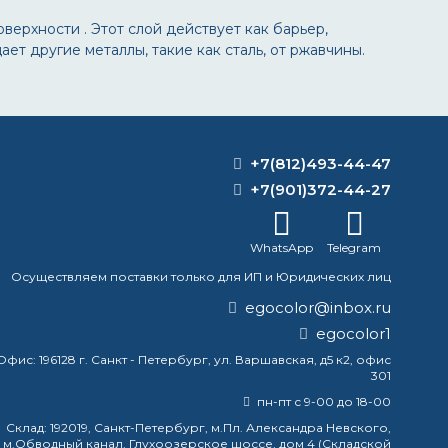
ерхности . Этот слой действует как барьер,
т другие металлы, такие как сталь, от ржавчины.
+7(812)493-44-47
+7(901)372-44-27
WhatsApp
Telegram
Осуществляем поставки только для ИП и Юридических лиц
egocolor@inbox.ru
egocolor1
Офис:
196128 г. Санкт - Петербург, ул. Варшавская, д5 к2, офис
301
пн-пт с 9-00 до 18-00
Склад:
192019, Санкт-Петербург, м.Пл. Александра Невского,
м.Обводный канал, Глухоозерское шоссе, дом 4 (Складской