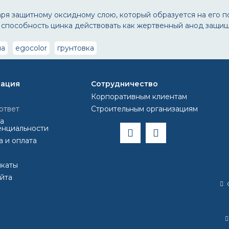
ря защитному оксидному слою, который образуется на его пов
пособность цинка действовать как жертвенный анод защищае
ла
egocolor
грунтовка
ация
Сотрудничество
Корпоративным клиентам
ответ
Строительным организациям
а
нциальности
а и оплата
каты
айта