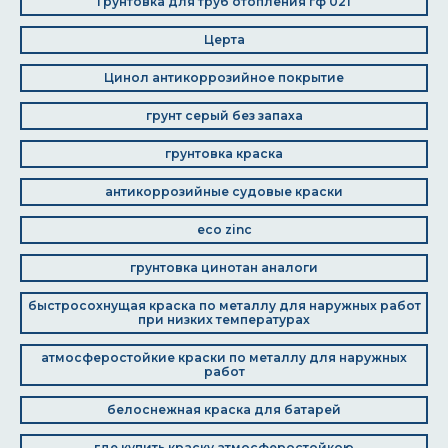
Грунтовка для труб отопления гф 021
Церта
Цинол антикоррозийное покрытие
грунт серый без запаха
грунтовка краска
антикоррозийные судовые краски
eco zinc
грунтовка цинотан аналоги
быстросохнущая краска по металлу для наружных работ
при низких температурах
атмосферостойкие краски по металлу для наружных
работ
белоснежная краска для батарей
где купить краску атмосферостойкою