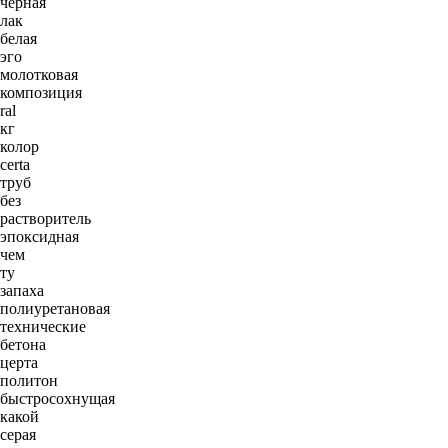
черная
лак
белая
эго
молотковая
композиция
ral
кг
колор
certa
труб
без
растворитель
эпоксидная
чем
ту
запаха
полиуретановая
технические
бетона
церта
политон
быстросохнущая
какой
серая