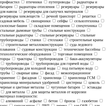
профнастил
птичники
путепроводы
радиаторы и
батареи
радиаторы отопления
резервуары
резервуары
для навоза
резервуары для сыпучих материалов
резервуары хим.веществ
речной транспорт
решетки
садовая мебель
свинарники
сейфы
сельхозтехника
силосные башни
складские помещения
спецтехника
стальные дымовые трубы
стальные конструкции
стальные радиаторы
стальные резервуары
стальные
трубопроводы
станки
стеллажи
строительные краны
строительные металлоконструкции
суда ледового
плавания
судовые конструкции
технические бассейны
технологические оборудования
торговые помещения
торцы
тракторы
трубопроводов
баки-аккумуляторы
трубопроводы
трубопроводы для горячей воды
трубопроводы для холодной воды
под питьевую воду
трубы
сварные швы
фасад
межоперационное
хранение
фасадная
хранилища
хранилища ГСМ
хранилища минеральных удобрений
цистерны
цоколь
черные и цветные металлы
чугунные батареи
эстакады
для металла
для защиты металлов от коррозии
материал поверхности:
алюминий
асфальт
бетон
бронза
газобетон
гипс
гипсокартон
ДВП
дерево
для OSB
для