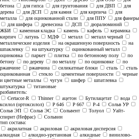
бетона
для гипса
для грунтования
для ДВП
для
дерева
для ДСП
для камня
для кирпича
для
металла
для оцинкованной стали
для ППУ
для фанеры
для шифера
древесина
ДСП
дюралюминий
ЖБИ
каменная кладка
камень
кафель
керамика
кирпич
латунь
МДФ
металл
металл черный
металлические изделия
на окрашенную поверхность
на
шпаклевку
на штукатурку
оцинкованный металл
оцинковка
паркет
плитка
по бетонному полу
по
бетону
по дереву
по металлу
по оцинковке
по
ржавчине
ржавчина
силикатные блоки
сталь
сталь
оцинкованная
стекло
цементные поверхности
черные
и цветные металлы
чугун
шифер
шпатлевка
штукатурка
титановые
разбавитель:
Certacor-R
Thinner
ацетон
Бутилацетат
вода
ксилол (ортоксилол)
Р 646
Р 667
Р-4
Сольв УР
Сольв ЭП
Сольв ЭС
Сольвент
Толуол
Уайт-
спирит (Нефрас)
Сольвин
тип состава:
акрилатная
акриловая
акриловая дисперсия
алкидная
алкидно-уретановая
алкидные
винилово-