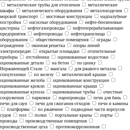
металлические трубы для отопления
металлические
шкафы
металлического оборудования
металлоизделия
морской транспорт
мостовые конструкции
надпалубные
постройки
насосные оборудования
нефте-бензиновые
цистерны
нефтегазопроводы
нефтеперерабатывающие
предприятия
нефтепроводы
нефтехранилища
оборудования
общественные помещения
ограды
ограждения
оконная решетка
опоры линий
электропередач
открытые площадки
отопительные
приборы
отстойники
оцинкованные водостоки
оцинкованные детали
на бетон
по цинку
Нержавеющей Стали
мангала
для ржавого металла
спецтехники
по железу
металлической крыши
оцинкованные желоба
оцинкованные конструкции
оцинкованные кровли
оцинкованные крыши
оцинкованные купола
оцинкованные трубы
очистные
сооружения
парковки
паропроводы
печи для бань
печи для саун
печи для сжигания отходов
печи и камины
платформы
по ржавчине
подводные части корпусов
судов
пол
полки
портальные краны
порты
проводы
производственные помещения
производственные цеха
противокоррозионная