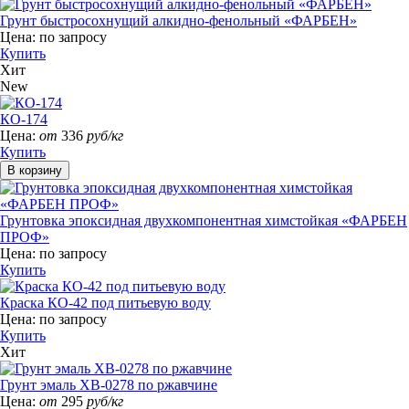
Грунт быстросохнущий алкидно-фенольный «ФАРБЕН»
Цена:
по запросу
Купить
Хит
New
КО-174
Цена:
от
336
руб/кг
Купить
Грунтовка эпоксидная двухкомпонентная химстойкая «ФАРБЕН
ПРОФ»
Цена:
по запросу
Купить
Краска КО-42 под питьевую воду
Цена:
по запросу
Купить
Хит
Грунт эмаль ХВ-0278 по ржавчине
Цена:
от
295
руб/кг