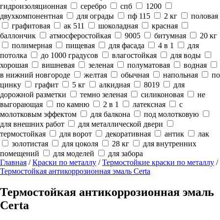
гидроизоляционная
серебро
спб
1200
двухкомпонентная
для ограды
пф 115
2 кг
половая
графитовая
ак 511
шоколадная
красная
баллончик
атмосферостойкая
9005
битумная
20 кг
полимерная
пищевая
для фасада
4 в 1
для
потолка
до 1000 градусов
влагостойкая
для воды
хорошая
вишневая
зеленая
полуматовая
водная
в нижний новгороде
желтая
обычная
напольная
по
цинку
графит
5 кг
алкидная
8019
для
дорожной разметки
темно зеленая
силиконовая
не
выгорающая
по камню
2 в 1
латексная
с
молотковым эффектом
для балкона
под молотковую
для внешних работ
для металлической двери
термостойкая
для ворот
декоративная
антик
лак
золотистая
для цоколя
28 кг
для внутренних
помещений
для моделей
для забора
Главная
/
Краски по металлу
/
Термостойкие краски по металлу
/
Термостойкая антикоррозионная эмаль Certa
Термостойкая антикоррозионная эмаль
Certa