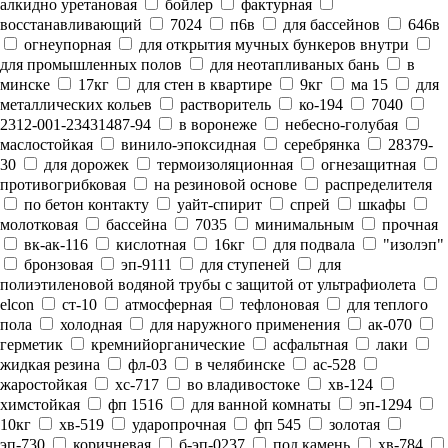
алкидно уретановая
бойлер
фактурная
восстанавливающий
7024
п6в
для бассейнов
646в
огнеупорная
для открытия мучных бункеров внутри
для промышленных полов
для неотапливаных бань
в
минске
17кг
для стен в квартире
9кг
ма 15
для
металлических кольев
растворитель
ко-194
7040
2312-001-23431487-94
в воронеже
небесно-голубая
маслостойкая
винило-эпоксидная
серебрянка
28379-
30
для дорожек
термоизоляционная
огнезащитная
противогрибковая
на резиновой основе
распределителя
по бетон контакту
уайт-спирит
спрей
шкафы
молотковая
бассейна
7035
минимальным
прочная
вк-ак-116
кислотная
16кг
для подвала
"изолэп"
бронзовая
эп-9111
для ступеней
для
полиэтиленовой водяной трубы с защитой от ультрафиолета
elcon
ст-10
атмосферная
тефлоновая
для теплого
пола
холодная
для наружного применения
ак-070
герметик
кремнийорганические
асфальтная
лаки
жидкая резина
фл-03
в челябинске
ас-528
жаростойкая
хс-717
во владивостоке
хв-124
химстойкая
фп 1516
для ванной комнаты
эп-1294
10кг
хв-519
ударопрочная
фп 545
золотая
эп-730
коричневая
б-эп-0237
под камень
хв-784