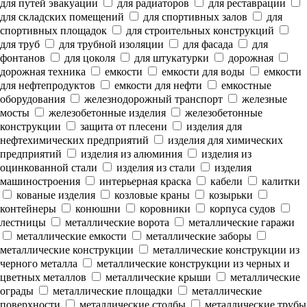
для путей эвакуации
для радиаторов
для реставрации
для складских помещений
для спортивных залов
для
спортивных площадок
для строительных конструкций
для труб
для трубной изоляции
для фасада
для
фонтанов
для цоколя
для штукатурки
дорожная
дорожная техника
емкости
емкости для воды
емкости
для нефтепродуктов
емкости для нефти
емкостные
оборудования
железнодорожный транспорт
железные
мосты
железобетонные изделия
железобетонные
конструкции
защита от плесени
изделия для
нефтехимических предприятий
изделия для химических
предприятий
изделия из алюминия
изделия из
оцинкованной стали
изделия из стали
изделия
машиностроения
интерьерная краска
кабели
калитки
кованые изделия
козловые краны
козырьки
контейнеры
конюшни
коровники
корпуса судов
лестницы
металлические ворота
металлические гаражи
металлические емкости
металлические заборы
металлические конструкции
металлические конструкции из
черного металла
металлические конструкции из черных и
цветных металлов
металлические крыши
металлические
ограды
металлические площадки
металлические
поверхности
металлические столбы
металлические трубы