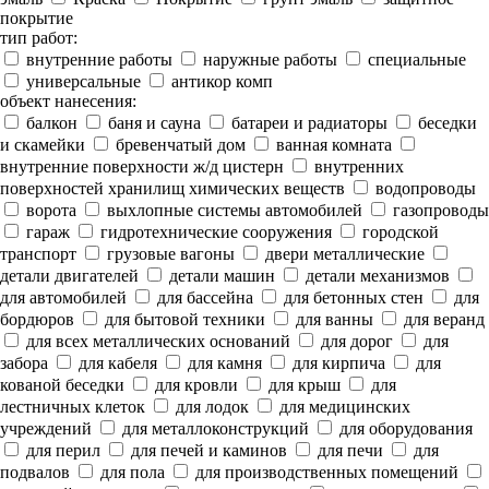
покрытие
тип работ:
внутренние работы
наружные работы
специальные
универсальные
антикор комп
объект нанесения:
балкон
баня и сауна
батареи и радиаторы
беседки
и скамейки
бревенчатый дом
ванная комната
внутренние поверхности ж/д цистерн
внутренних
поверхностей хранилищ химических веществ
водопроводы
ворота
выхлопные системы автомобилей
газопроводы
гараж
гидротехнические сооружения
городской
транспорт
грузовые вагоны
двери металлические
детали двигателей
детали машин
детали механизмов
для автомобилей
для бассейна
для бетонных стен
для
бордюров
для бытовой техники
для ванны
для веранд
для всех металлических оснований
для дорог
для
забора
для кабеля
для камня
для кирпича
для
кованой беседки
для кровли
для крыш
для
лестничных клеток
для лодок
для медицинских
учреждений
для металлоконструкций
для оборудования
для перил
для печей и каминов
для печи
для
подвалов
для пола
для производственных помещений