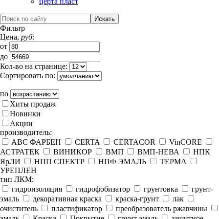
церта пласт
Фильтр
Цена,
руб
:
от
до
Кол-во на странице:
Сортировать по:
по
Хиты продаж
Новинки
Акции
производитель:
ABC ФАРБЕН
CERTA
CERTACOR
VinCORE
АСТРАТЕК
ВИНИКОР
ВМП
ВМП-НЕВА
НПК
ЯрЛИ
НПП СПЕКТР
НПФ ЭМАЛЬ
ТЕРМА
УРЕПЛЕН
тип ЛКМ:
гидроизоляция
гидрофобизатор
грунтовка
грунт-
эмаль
декоративная краска
краска-грунт
лак
очиститель
пластификатор
преобразователь ржавчины
эмаль
Краска
Покрытие
грунт эмаль
защитное