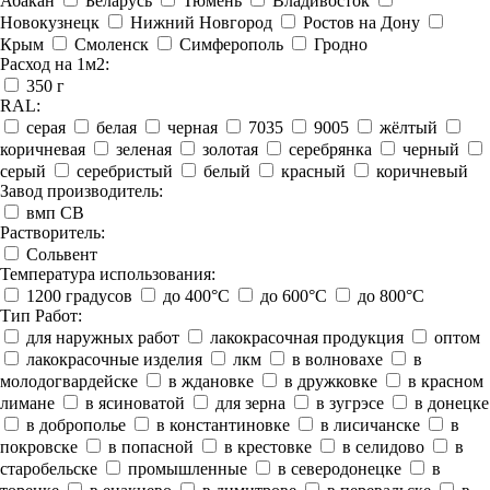
Абакан
Беларусь
Тюмень
Владивосток
Новокузнецк
Нижний Новгород
Ростов на Дону
Крым
Смоленск
Симферополь
Гродно
Расход на 1м2:
350 г
RAL:
серая
белая
черная
7035
9005
жёлтый
коричневая
зеленая
золотая
серебрянка
черный
серый
серебристый
белый
красный
коричневый
Завод производитель:
вмп СВ
Растворитель:
Сольвент
Температура использования:
1200 градусов
до 400°C
до 600°C
до 800°C
Тип Работ:
для наружных работ
лакокрасочная продукция
оптом
лакокрасочные изделия
лкм
в волновахе
в
молодогвардейске
в ждановке
в дружковке
в красном
лимане
в ясиноватой
для зерна
в зугрэсе
в донецке
в доброполье
в константиновке
в лисичанске
в
покровске
в попасной
в крестовке
в селидово
в
старобельске
промышленные
в северодонецке
в