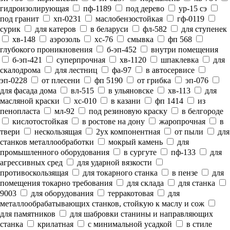
гидроизолирующая
пф-1189
под дерево
ур-15 сэ
под гранит
хп-0231
маслобензостойкая
гф-0119
сурик
для катеров
в беларуси
фл-582
для ступенек
хв-148
аэрозоль
хс-76
смывка
фп 568
глубокого проникновения
б-эп-452
внутри помещения
б-эп-421
суперпрочная
хв-1120
шпаклевка
для
скалодрома
для лестниц
фа-97
в автосервисе
эп-0228
от плесени
фп 5190
от грибка
эп-076
для фасада дома
вл-515
в ульяновске
хв-113
для
масляной краски
хс-010
в казани
фп 1414
из
пенопласта
мл-92
под резиновую краску
в белгороде
кислотостойкая
в ростове на дону
жаропрочная
в
твери
нескользящая
2ух компонентная
от пыли
для
станков металлообработки
мокрый камень
для
промышленного оборудования
в сургуте
пф-133
для
агрессивных сред
для ударной вязкости
противоскользящая
для токарного станка
в пензе
для
помещения токарно требования
для склада
для станка
9003
для оборудования
терракотовая
для
металлообрабатывающих станков, стойкую к маслу и сож
для памятников
для шабровки станины и направляющих
станка
крилатная
с минимальной усадкой
в стиле