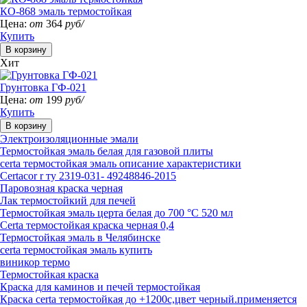
КО-868 эмаль термостойкая
Цена:
от
364
руб/
Купить
Хит
Грунтовка ГФ-021
Цена:
от
199
руб/
Купить
Электроизоляционные эмали
Термостойкая эмаль белая для газовой плиты
certa термостойкая эмаль описание характеристики
Certacor r ту 2319-031- 49248846-2015
Паровозная краска черная
Лак термостойкий для печей
Термостойкая эмаль церта белая до 700 °C 520 мл
Certa термостойкая краска черная 0,4
Термостойкая эмаль в Челябинске
certa термостойкая эмаль купить
виникор термо
Термостойкая краска
Краска для каминов и печей термостойкая
Краска certa термостойкая до +1200с,цвет черный.применяется