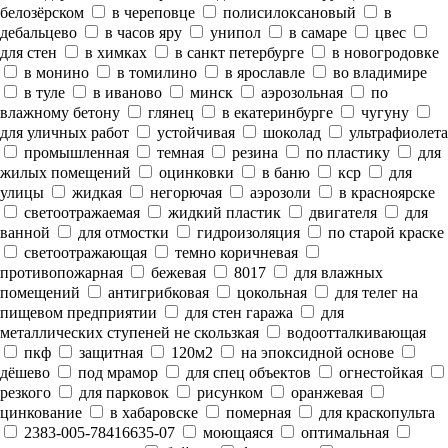
белозёрском
в череповце
полисилоксановый
в
дебальцево
в часов яру
унипол
в самаре
цвес
для стен
в химках
в санкт петербурге
в новогродовке
в монино
в томилино
в ярославле
во владимире
в туле
в иваново
минск
аэрозольная
по
влажному бетону
глянец
в екатеринбурге
чугуну
для уличных работ
устойчивая
шоколад
ультрафиолета
промышленная
темная
резина
по пластику
для
жилых помещений
оцинковки
в баню
кср
для
улицы
жидкая
негорючая
аэрозоли
в красноярске
светоотражаемая
жидкий пластик
двигателя
для
ванной
для отмостки
гидроизоляция
по старой краске
светоотражающая
темно коричневая
противопожарная
бежевая
8017
для влажных
помещений
антигрибковая
цокольная
для телег на
пищевом предприятии
для стен гаража
для
металлических ступеней не скользкая
водоотталкивающая
пкф
защитная
120м2
на эпоксидной основе
дёшево
под мрамор
для спец объектов
огнестойкая
резкого
для парковок
рисунком
оранжевая
цинкование
в хабаровске
померная
для краскопульта
2383-005-78416635-07
моющаяся
оптимальная