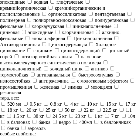
эпоксидные
водная
глифталевые
кремнийорганическая
кремнийорганические и
полисилоксановые
органосиликатная
пентафталевая
полимерная
полиорганосилоксановая
полиуретановая
фенольные
хлоркаучуковая
цинкнаполненные
цинковая
эпоксидные
хлорвиниловая
алкидно-
фенольные
эпокси-эфирная
Цинкнаполненная
Антикоррозионная
Цинкосодержащая
Холодное
цинкование
с цинком
цинкосодержащий
цинковый
спрей
антикоррозийная защита
на основе
высокомолекулярного синтетического полимера
цинконаполненный
холодный цинк
антикор
термостойкая
антивандальная
быстросохнущая
износостойкая
антиржавчина
с молотковым эффектом
промышленная
железная
зимняя
моющаяся
резиновая
тара, вес:
520 мл
0,5 кг
0,8 кг
4 кг
10 кг
15 кг
17 кг
18 кг
20 кг
25 кг
50 кг
22 кг
22,5 кг
1,1
кг
1,5 кг
38 кг
24,5 кг
23 кг
1 кг
7 кг
10л
в баллонах
банка
ведро
400мл
в баллончиках
банка
аэрозоль
особые свойства: