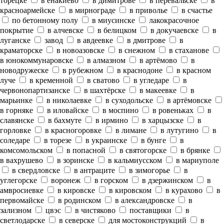
торецке
в енакиево
в димитрове
в перевальске
в
красноармейске
в мирнограде
в приволье
в счастье
по бетонному полу
в миусинске
лакокрасочное
покрытие
в алчевске
в белицком
в докучаевске
в
луганске
завод
в авдеевке
в дмитрове
в
краматорске
в новоазовске
в снежном
в стаханове
в юнокоммунаровске
в алмазном
в артёмово
в
новодружеске
в рубежном
в краснодоне
в красном
луче
в кременной
в сватово
в угледаре
в
червонопартизанске
в шахтёрске
в макеевке
в
марьинке
в николаевке
в суходольске
в артёмовске
в горняке
в иловайске
в моспино
в ровеньках
в
славянске
в бахмуте
в ирмино
в харцызске
в
горловке
в красногоровке
в лимане
в лутугино
в
соледаре
в торезе
в украинске
в бунге
в
комсомольском
в попасной
в святогорске
в брянке
в вахрушево
в зоринске
в кальмиусском
в мариуполе
в свердловске
в антраците
в зимогорье
в
углегорске
воронеж
в горском
в дзержинском
в
амвросиевке
в кировске
в кировском
в курахово
в
первомайске
в родинском
в александровске
в
зализном
цвэс
в чистяково
поставщики
в
светлодарске
в северске
для мостоконструкций
в