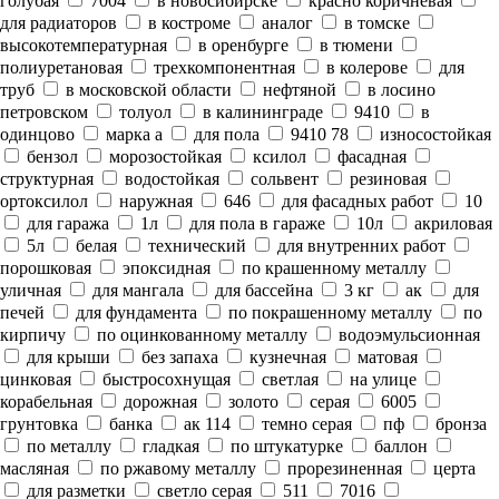
голубая
7004
в новосибирске
красно коричневая
для радиаторов
в костроме
аналог
в томске
высокотемпературная
в оренбурге
в тюмени
полиуретановая
трехкомпонентная
в колерове
для
труб
в московской области
нефтяной
в лосино
петровском
толуол
в калининграде
9410
в
одинцово
марка а
для пола
9410 78
износостойкая
бензол
морозостойкая
ксилол
фасадная
структурная
водостойкая
сольвент
резиновая
ортоксилол
наружная
646
для фасадных работ
10
для гаража
1л
для пола в гараже
10л
акриловая
5л
белая
технический
для внутренних работ
порошковая
эпоксидная
по крашенному металлу
уличная
для мангала
для бассейна
3 кг
ак
для
печей
для фундамента
по покрашенному металлу
по
кирпичу
по оцинкованному металлу
водоэмульсионная
для крыши
без запаха
кузнечная
матовая
цинковая
быстросохнущая
светлая
на улице
корабельная
дорожная
золото
серая
6005
грунтовка
банка
ак 114
темно серая
пф
бронза
по металлу
гладкая
по штукатурке
баллон
масляная
по ржавому металлу
прорезиненная
церта
для разметки
светло серая
511
7016