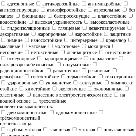
адгезионные
антикоррозийные
антимикробные
антисептирующие
атмосферостойкие
аэрозольные
без
запаха
биоцидные
быстросохнущие
влагостойкие
водостойкие
высокая укрывистость
высокоэластичные
гидроизоляционные
глянцевые
дезактивируемые
декоративные
жаропрочные
жаростойкие
защитные
зимние
износостойкие
интерьерные
кракелюр
масляные
матовые
молотковые
моющиеся
негорючие
нетоксичные
огнезащитные
огнестойкие
огнеупорные
паропроницаемые
по ржавчине
пожаровзрывобезопасные
полуматовые
радиационностойкие
разметочные
резиновые
рельефные
светостойкие
термостойкие
тиксотропные
ударопрочные
укрывистые
фактурные
химически
стойкие
химстойкие
экологичные
экономичные
эластичные
нанесение в электростатическом поле
на
водной основе
трехслойные
количество компонентов:
двухкомпонентные
однокомпонентные
трёхкомпонентный
степень глянца:
глубоко матовая
глянцевая
матовая
полуглянцевая
полуматовая