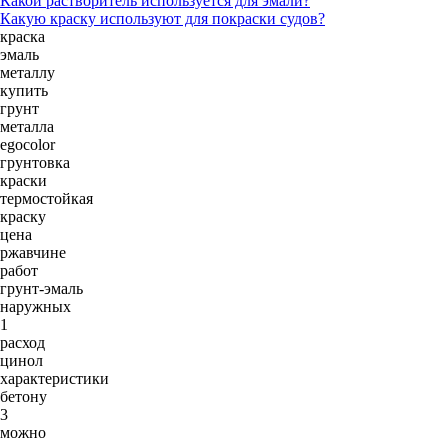
Какой растворитель используется для эмали?
Какую краску используют для покраски судов?
краска
эмаль
металлу
купить
грунт
металла
egocolor
грунтовка
краски
термостойкая
краску
цена
ржавчине
работ
грунт-эмаль
наружных
1
расход
цинол
характеристики
бетону
3
можно