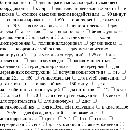
бетонный лофт
для покраски металлообрабатывающего
оборудования
в днр
для изделий высокой точности
в
москве
стойкое к механическим воздействиям
90 минут
специализированные
r90
станочная
для металла
хв 785
вспучивающаяся
антистатическая
для
дерева
агрегатов
на водной основе
безвоздушного
распыления
для кабеля
для станков ссс
водно
дисперсионная
поливинилхлоридная
органическая
озк
на органической основе
для металлических
конструкций
для металлоконструкций
25кг
для
древесины
для воздуховодов
однокомпонентная
кабельная
терморасширяющаяся
интерьерная
для
деревянных конструкций
вспучивающегося типа
r45
вд ак 221
r60
универсальная
для путей эвакуации
для пластика
тонкослойная
150 минут
для
железобетонных конструкций
для потолков
r15
в уфе
для осб
r120
для стен путей эвакуации
в анапе
для строительства
для линолеума
23кг
антикоррозийная
для кабельной продукции
в краснодаре
7026
для фасадов зданий
по ржавчине
антикоррозионная
грунт
3в1
1 кг
синяя
серебристая
certa
для автомобиля
автомобильная