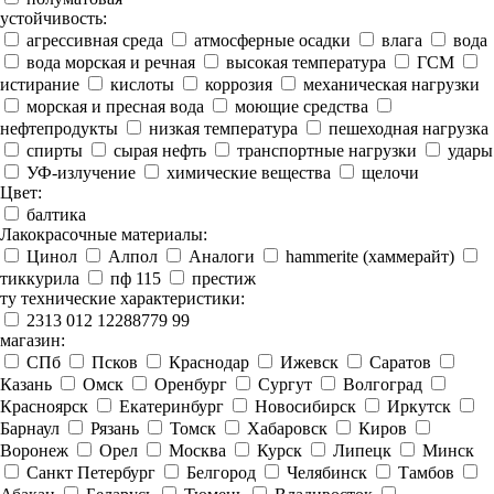
устойчивость:
агрессивная среда
атмосферные осадки
влага
вода
вода морская и речная
высокая температура
ГСМ
истирание
кислоты
коррозия
механическая нагрузки
морская и пресная вода
моющие средства
нефтепродукты
низкая температура
пешеходная нагрузка
спирты
сырая нефть
транспортные нагрузки
удары
УФ-излучение
химические вещества
щелочи
Цвет:
балтика
Лакокрасочные материалы:
Цинол
Алпол
Аналоги
hammerite (хаммерайт)
тиккурила
пф 115
престиж
ту технические характеристики:
2313 012 12288779 99
магазин:
СПб
Псков
Краснодар
Ижевск
Саратов
Казань
Омск
Оренбург
Сургут
Волгоград
Красноярск
Екатеринбург
Новосибирск
Иркутск
Барнаул
Рязань
Томск
Хабаровск
Киров
Воронеж
Орел
Москва
Курск
Липецк
Минск
Санкт Петербург
Белгород
Челябинск
Тамбов