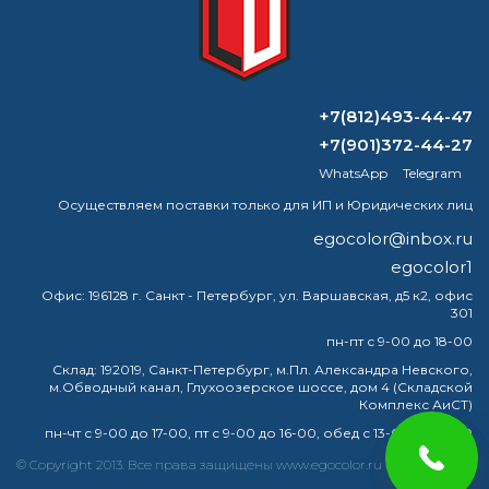
ВОПРОС-ОТВЕТ
+7(812)493-44-47
+7(901)372-44-27
Что такое технический кремний?
WhatsApp
Telegram
Осуществляем поставки только для ИП и Юридических лиц
Сколько времени должно пройти
egocolor@inbox.ru
между грунтовкой и покраской?
egocolor1
Можно ли растворять молотковую
Офис:
196128 г. Санкт - Петербург, ул. Варшавская, д5 к2, офис
краску уайт-спиритом?
301
пн-пт с 9-00 до 18-00
Как смыть эпоксидный грунт?
Склад:
192019, Санкт-Петербург, м.Пл. Александра Невского,
м.Обводный канал, Глухоозерское шоссе, дом 4 (Складской
Комплекс АиСТ)
пн-чт с 9-00 до 17-00, пт с 9-00 до 16-00, обед с 13-00 до 14-00
краска
эмаль
металлу
купить
грунт
металла
© Copyright 2013. Все права защищены www.egocolor.ru